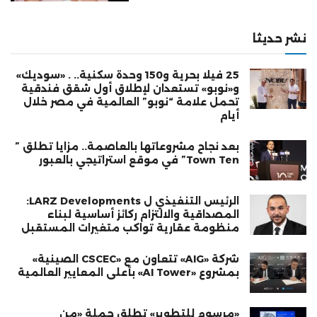
نشر حديثا
25 فيلا بحرية و150 وحدة سكنية.. . «سوديك»
و«نوبو» تستعدان لإطلاق أول شقق فندقية
تحمل علامة “نوبو” العالمية في مصر خلال
أيام
بعد نجاح مشروعاتها بالعاصمة.. مزايا تطلق ”
Town Ten” في موقع استراتيجي بالعبور
الرئيس التنفيذي ل LARZ Developments:
المصداقية والالتزام ركائز أساسية لبناء
منظومة عقارية تواكب متغيرات المستقبل
شركة «AIG» تتعاون مع «CSCEC الصينية»
بمشروع «AI Tower» بأعلى المعايير العالمية
«مرسوم للتطوير» تطلق حملة «من