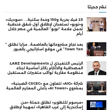
نشر حديثا
25 فيلا بحرية و150 وحدة سكنية.. . «سوديك»
و«نوبو» تستعدان لإطلاق أول شقق فندقية
تحمل علامة “نوبو” العالمية في مصر خلال
أيام
بعد نجاح مشروعاتها بالعاصمة.. مزايا تطلق ”
Town Ten” في موقع استراتيجي بالعبور
الرئيس التنفيذي ل LARZ Developments:
المصداقية والالتزام ركائز أساسية لبناء
منظومة عقارية تواكب متغيرات المستقبل
شركة «AIG» تتعاون مع «CSCEC الصينية»
بمشروع «AI Tower» بأعلى المعايير العالمية
«مرسوم للتطوير» تطلق حملة «من
إسكندرية إلى غرب القاهرة» تمهيدا لإطلاق