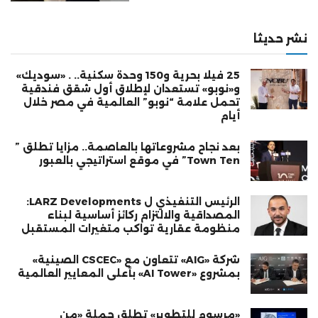
نشر حديثا
25 فيلا بحرية و150 وحدة سكنية.. . «سوديك»
و«نوبو» تستعدان لإطلاق أول شقق فندقية
تحمل علامة “نوبو” العالمية في مصر خلال
أيام
بعد نجاح مشروعاتها بالعاصمة.. مزايا تطلق ”
Town Ten” في موقع استراتيجي بالعبور
الرئيس التنفيذي ل LARZ Developments:
المصداقية والالتزام ركائز أساسية لبناء
منظومة عقارية تواكب متغيرات المستقبل
شركة «AIG» تتعاون مع «CSCEC الصينية»
بمشروع «AI Tower» بأعلى المعايير العالمية
«مرسوم للتطوير» تطلق حملة «من