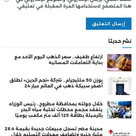
هذا المتصفح لاستخدامها المرة المقبلة في تعليقي.
نشر حديثا
ارتفاع طفيف.. سعر الذهب اليوم الأحد مع
بداية التعاملات المسائيه
بوزن 50 ملليجرام.. شركة «نجم الدين» تطلق
أصغر سبيكة ذهب في العالم عيار 24
خلال جولته بمحافظة مطروح.. رئيس الوزراء
يتفقد مجمع محطات تحلية مياه البحر
بالرميلة بطاقة 125 ألف متر مكعب يوميًا
مدينة مصر تسجل مبيعات جديدة بقيمة 28.4
مليار جنيه وتضاعف معدلات التسليم خلال