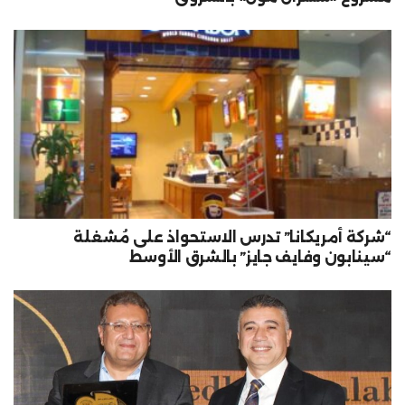
“شركة أمريكانا” تدرس الاستحواذ على مُشغلة
“سينابون وفايف جايز” بالشرق الأوسط