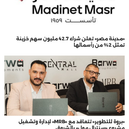
«مدينة مصر» تعلن شراء 42.7 مليون سهم خزينة
تمثل 2% من رأسمالها
«بروة للتطوير» تتعاقد مع «MRB» لإدارة وتشغيل
مشروع «سنترال مول» بالشروق