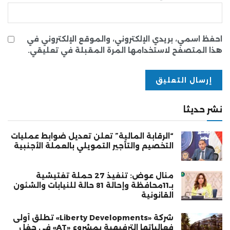
احفظ اسمي، بريدي الإلكتروني، والموقع الإلكتروني في
هذا المتصفح لاستخدامها المرة المقبلة في تعليقي.
نشر حديثا
“الرقابة المالية” تعلن تعديل ضوابط عمليات
التخصيم والتأجير التمويلي بالعملة الأجنبية
منال عوض: تنفيذ 27 حملة تفتيشية
بـ11محافظة وإحالة 81 حالة للنيابات والشئون
القانونية
شركة «Liberty Developments» تطلق أولى
فعالياتها الترفيهية بمشروع «AT» في حفل