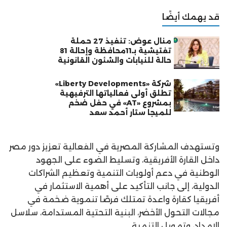
قد يهمك أيضًا
منال عوض: تنفيذ 27 حملة
تفتيشية بـ11محافظة وإحالة 81
حالة للنيابات والشئون القانونية
شركة «Liberty Developments»
تطلق أولى فعالياتها الترفيهية
بمشروع «AT» في حفل ضخم
للميجا ستار أحمد سعد
وتستهدف المشاركة المصرية في الفعالية تعزيز دور مصر
داخل القارة الأفريقية، وتسليط الضوء على الجهود
الوطنية في دعم أولويات التنمية وتعظيم الشراكات
الدولية، إلى جانب التأكيد على أهمية الاستثمار في
أفريقيا كقارة واعدة تمتلك فرصًا تنموية ضخمة في
مجالات التحول الأخضر، البنية التحتية المستدامة، سلاسل
الإمداد، وتمويل التنمية.