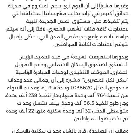
وغيرها، مشيرًا إلى أن اليوم نرى حجم المشروع في مدينة
حدائق أكتوبر في تزايد بجانب مشروعاتنا المختلفة التي
يتم تنفيذها على مستوى المدن الجديدة، تلبية
لاحتياجات كافة فئات الشعب المصري، لافتًا إلى أنه سيتم
دراسة اتاحة مواقع جديدة في المدن التي تحظى بإقبال
لتوفير الاحتياجات لكافة المواطنين.
وبدورها استعرضت السيدة/ مي عبد الحميد، الرئيس
التنفيذي لصندوق الإسكان الاجتماعي ودعم التمويل
العقاري، الموقف التنفيذي لوحدات المبادرة الرئاسية
“سكن لكل المصريين”، مشيرة إلى أن إجمالي عدد وحدات
محدودي الدخل 1.038620 وحدة سكنية، وقد تم الانتهاء
من تنفيذ 764 ألف وحدة منها، وجارٍ تنفيذ 238 ألف وحدة،
وجارٍ طرح تنفيذ 36.5 ألف وحدة، بينما تشمل وحدات
متوسطي الدخل 32 ألف وحدة سكنية منها 22 ألف وحدة
تم تخصيصها للمواطنين.
وقالت إن الصندوق قام بإنشاء وحدات سكنية بالإسكان