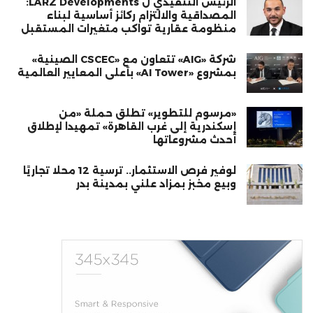
الرئيس التنفيذي ل LARZ Developments:
المصداقية والالتزام ركائز أساسية لبناء
منظومة عقارية تواكب متغيرات المستقبل
شركة «AIG» تتعاون مع «CSCEC الصينية»
بمشروع «AI Tower» بأعلى المعايير العالمية
«مرسوم للتطوير» تطلق حملة «من
إسكندرية إلى غرب القاهرة» تمهيدا لإطلاق
أحدث مشروعاتها
لوفير فرص الاستثمار.. ترسية 12 محلًا تجاريًا
وبيع مخبز بمزاد علني بمدينة بدر