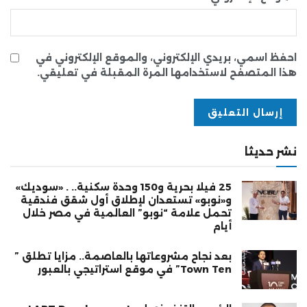
احفظ اسمي، بريدي الإلكتروني، والموقع الإلكتروني في
هذا المتصفح لاستخدامها المرة المقبلة في تعليقي.
نشر حديثا
25 فيلا بحرية و150 وحدة سكنية.. . «سوديك»
و«نوبو» تستعدان لإطلاق أول شقق فندقية
تحمل علامة “نوبو” العالمية في مصر خلال
أيام
بعد نجاح مشروعاتها بالعاصمة.. مزايا تطلق ”
Town Ten” في موقع استراتيجي بالعبور