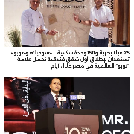
25 فيلا بحرية و150 وحدة سكنية.. . «سوديك» و«نوبو»
تستعدان لإطلاق أول شقق فندقية تحمل علامة
“نوبو” العالمية في مصر خلال أيام