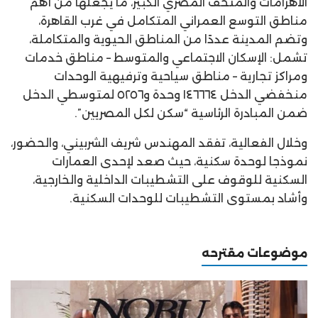
الأهرامات والمتحف المصري الكبير، ما يجعلها من أهم
مناطق التوسع العمراني المتكامل في غرب القاهرة،
وتضم المدينة عددًا من المناطق الحيوية والمتكاملة،
تشمل: الإسكان الاجتماعي والمتوسط – مناطق خدمات
ومراكز تجارية – مناطق سياحية وترفيهية الوحدات
منخفضي الدخل ١٤٦٦٦٤ وحدة و٥٢٥٦ لمتوسطي الدخل
ضمن المبادرة الرئاسية “سكن لكل المصريين”.
وخلال الفعالية، تفقد المهندس شريف الشربيني، والحضور،
نموذجا لوحدة سكنية، حيث صعد لإحدى العمارات
السكنية للوقوف على التشطيبات الداخلية والخارجية،
وأشاد بمستوى التشطيبات للوحدات السكنية.
موضوعات مقترحه