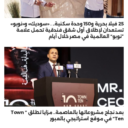
25 فيلا بحرية و150 وحدة سكنية.. . «سوديك» و«نوبو»
تستعدان لإطلاق أول شقق فندقية تحمل علامة
“نوبو” العالمية في مصر خلال أيام
بعد نجاح مشروعاتها بالعاصمة.. مزايا تطلق ” Town
Ten” في موقع استراتيجي بالعبور