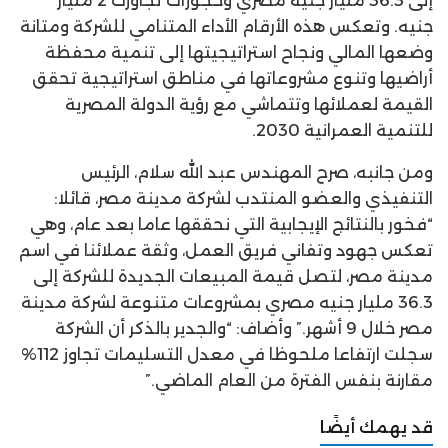
إلى 36.3 مليار جنيه مصري وحجوزات تجاوزت 2 مليار
جنيه. وتعكس هذه الأرقام الأداء المتنامي للشركة ومتانة
وضعها المالي ونجاح استراتيجيتها إلى تنمية محفظة
أراضيها وتنوع مشروعاتها في مناطق استراتيجية تحقق
القيمة لعملائها وتتماشي مع رؤية الدولة المصرية
للتنمية العمرانية 2030.
ومن جانبه، صرح المهندس عبد الله سلام، الرئيس
التنفيذي والعضو المنتدب لشركة مدينة مصر، قائلا:
“فخور بالنتائج الإيجابية التي نحققها عاما بعد عام، وهي
تعكس جهود وتفاني فريق العمل، وثقة عملائنا في اسم
مدينة مصر، لتصل قيمة المبيعات الجديدة للشركة إلى
36.3 مليار جنيه مصري بمشروعات متنوعة لشركة مدينة
مصر خلال 9 أشهر.” وأضاف: “والجدير بالذكر أن الشركة
سجلت ارتفاعا ملحوظا في معدل التسليمات تجاوز 112%
مقارنة بنفس الفترة من العام الماضي.”
قد يهمك أيضًا