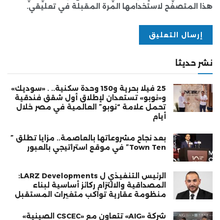
هذا المتصفح لاستخدامها المرة المقبلة في تعليقي.
نشر حديثا
25 فيلا بحرية و150 وحدة سكنية.. . «سوديك»
و«نوبو» تستعدان لإطلاق أول شقق فندقية
تحمل علامة “نوبو” العالمية في مصر خلال
أيام
بعد نجاح مشروعاتها بالعاصمة.. مزايا تطلق ”
Town Ten” في موقع استراتيجي بالعبور
الرئيس التنفيذي ل LARZ Developments:
المصداقية والالتزام ركائز أساسية لبناء
منظومة عقارية تواكب متغيرات المستقبل
شركة «AIG» تتعاون مع «CSCEC الصينية»