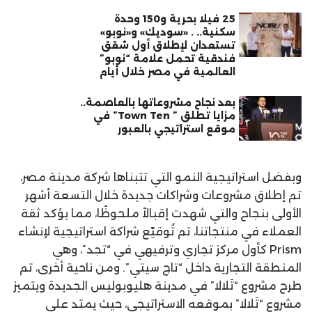
25 فيلا بحرية و150 وحدة
سكنية.. . «سوديك» و«نوبو»
تستعدان لإطلاق أول شقق
فندقية تحمل علامة “نوبو”
العالمية في مصر خلال أيام
بعد نجاح مشروعاتها بالعاصمة..
مزايا تطلق ” Town Ten” في
موقع استراتيجي بالعبور
وبفضل استراتيجية النمو التي تتبناها شركة مدينة مصر،
تم إطلاق مشروعات وشراكات جديدة خلال التسعة أشهر
الأولى بنجاح والتي شهدت إقبالاً ملحوظًا، مما يؤكد ثقة
العملاء في منتجاتنا، تم تُوقيّع شراكة استراتيجية لإنشاء
Prism كأول مركز تجاري وترفيهي في “تجد”، وهي
المنطقة التجارية داخل “تاج سيتي”. ومن ناحية أخرى، تم
طرح مشروع “تَلالا” في مدينة هليوبوليس الجديدة ويتميز
مشروع “تَلالا” بموقعه الاستراتيجي، حيث يمتد على