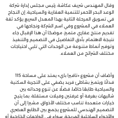
وقال المهندس شريف عكاشة، رئيس مجلس إدارة شركة
الوعد البحر الأحمر للتنمية العقارية والسياحية، إن النجاح
في تسويق المرحلة الثانية بهذا المعدل السريع يؤكد ثقة
العملاء في المشروع وفي اسم الشركة ونجاحها في
تقديم منتج عقاري متميز، موضحًا أن هذا الإقبال جاء
نتيجة الاهتمام بأدق التفاصيل في التصميم والتنفيذ
وتوفير أنماط متنوعة من الوحدات التي تلبي احتياجات
مختلف الشرائح من العملاء.
وأضاف أن مشروع «تافيرا باي» يمتد على مساحة 115
فدانًا، ويتميز بشاطئ فريد يضفي على التجربة السكنية
والسياحية طابعًا خاصًا، فضلًا عن تنوع وحداته بين
شاليهات بغرفة أو غرفتين وفيلات مستقلة، بما يتيح
خيارات متعددة تناسب مختلف الأذواق، مشيرا إلى أن
التصميم الهندسي للمشروع يجمع بين الطابع العصري
والأجواء الساحلية المريحة، سواء في الواجهات الخارجية أو