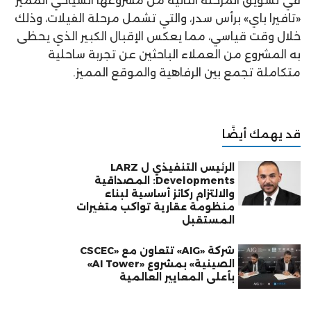
في تسويق المرحلة الثانية من مشروعها السياحي المميز
«تافيرا باي» برأس سدر، والتي تشمل مرحلة الفيلات، وذلك
خلال وقت قياسي، مما يعكس الإقبال الكبير الذي يحظى
به المشروع من العملاء الباحثين عن تجربة ساحلية
متكاملة تجمع بين الرفاهية والموقع المميز.
قد يهمك أيضًا
الرئيس التنفيذي ل LARZ
Developments: المصداقية
والالتزام ركائز أساسية لبناء
منظومة عقارية تواكب متغيرات
المستقبل
شركة «AIG» تتعاون مع «CSCEC
الصينية» بمشروع «AI Tower»
بأعلى المعايير العالمية