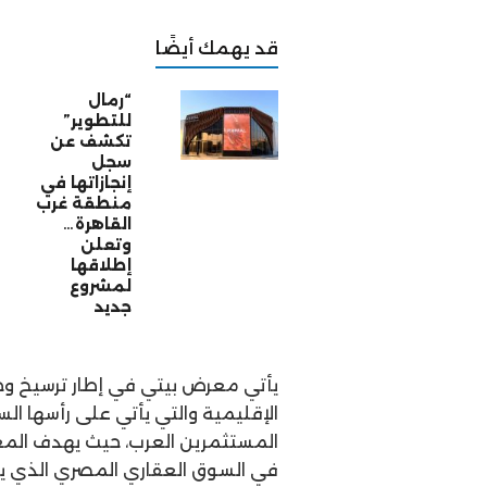
قد يهمك أيضًا
“رمال
للتطوير”
تكشف عن
سجل
إنجازاتها في
منطقة غرب
القاهرة…
وتعلن
إطلاقها
لمشروع
جديد
يأتي معرض بيتي في إطار ترسيخ وجو
الإقليمية والتي يأتي على رأسها ال
المستثمرين العرب، حيث يهدف المع
في السوق العقاري المصري الذي يشه