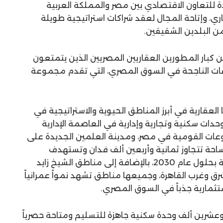
للتعاون الاقتصادي بين مصر والمملكة العربية
ي، وإتاحة المجال لعقد شراكات استراتيجية طويلة
ن البلدين الشقيقين.
كبار المطورين العقاريين المصريين الذين يتمتعون
عات الناجحة في السوق المصري، التي تقدم مجموعة
عقارية في أبرز المناطق الحيوية والاستراتيجية في
ات سكنية وتجارية وإدارية في العاصمة الإدارية
وعات القومية في مصر، ومدينة العلمين الجديدة على
احة تتجاوز ثمانية وأربعين ألف فدان وتستهدف
استيعاب أكثر من ثلاثة ملايين نسمة بحلول عام 2030، بالإضافة إلى مناطق الشيخ زايد
رق وغرب القاهرة، وجميعها مناطق تشهد نمواً عمرانياً
ستثمارية جذباً في السوق المصري.
رين ألف وحدة سكنية جاهزة للتسليم ومتاحة حصرياً