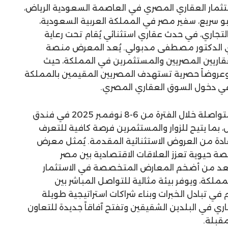
مار العقاري المصري في العاصمة السعودية الرياض،
و سريع، سفير مصر في المملكة العربية السعودية،
التجاري، في حدث عقاري استثنائي يُقام تحت رعاية
ي الدكتور مصطفى مدبولي. يُعد المعرض منصة
عقاريين المصريين والمستثمرين في المملكة، حيث
عروضاً حصرية تستهدف المصريين المقيمين بالمملكة
في دخول السوق العقاري المصري.
يُقام المعرض على مدار ثلاثة أيام متواصلة خلال الفترة من 6-8 نوفمبر 2025 في فندق
اض، بما يتيح للزوار والمستثمرين فرصة كافية للتعرف
دة من العروض الاستثنائية المقدمة. يُمثل معرض
صة حيوية تعزز العلاقات الاقتصادية بين مصر
يُعد من أضخم المعارض المتخصصة في الاستثمار
لكة، ويوفر بيئة مثالية للتواصل المباشر بين
ي تبادل الخبرات وبناء شراكات استراتيجية طويلة
اري في البلدين الشقيقين وتفتح آفاقاً جديدة للتعاون
مقبلة.