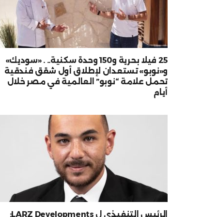
25 فيلا بحرية و150 وحدة سكنية.. . «سوديك»
و«نوبو» تستعدان لإطلاق أول شقق فندقية
تحمل علامة “نوبو” العالمية في مصر خلال
أيام
الرئيس التنفيذي ل LARZ Developments: