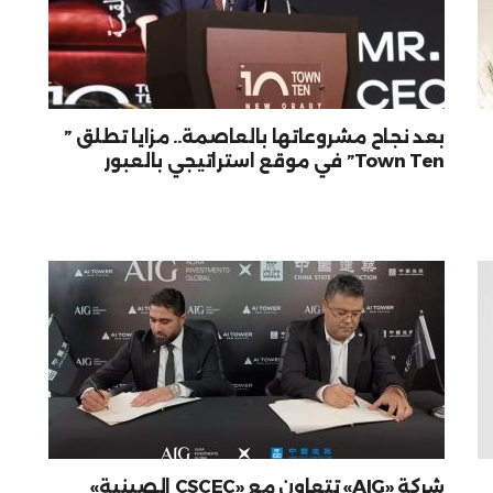
بعد نجاح مشروعاتها بالعاصمة.. مزايا تطلق ”
Town Ten” في موقع استراتيجي بالعبور
شركة «AIG» تتعاون مع «CSCEC الصينية»