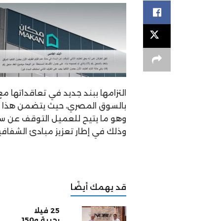
التزامها ببند جديد في تعاقداتها 
بالسوق المصري، حيث يتضمن هذا الب
وهو ما يتيح للعميل التوقف عن سداد
وذلك في إطار تعزيز مبادئ الشفاف
قد يهمك أيضًا
25 فيلا
بحرية و150