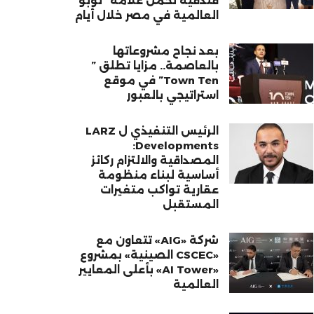
فندقية تحمل علامة “نوبو”
العالمية في مصر خلال أيام
بعد نجاح مشروعاتها
بالعاصمة.. مزايا تطلق ”
Town Ten” في موقع
استراتيجي بالعبور
الرئيس التنفيذي ل LARZ
Developments:
المصداقية والالتزام ركائز
أساسية لبناء منظومة
عقارية تواكب متغيرات
المستقبل
شركة «AIG» تتعاون مع
«CSCEC الصينية» بمشروع
«AI Tower» بأعلى المعايير
العالمية