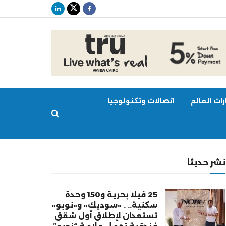
ات العالم
اتصالات وتكنولوجيا
نشر حديثا
25 فيلا بحرية و150 وحدة
سكنية.. . «سوديك» و«نوبو»
تستعدان لإطلاق أول شقق