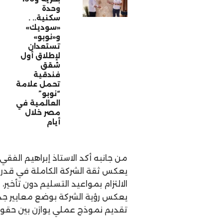
وحدة
سكنية.. .
«سوديك»
و«نوبو»
تستعدان
لإطلاق أول
شقق
فندقية
تحمل علامة
“نوبو”
العالمية في
مصر خلال
أيام
من جانبه أكد الاستاذ إبراهيم الفقي 
يعكس ثقة الشركة الكاملة في قدراتها
الالتزام بمواعيد التسليم دون تأخير
يعكس رؤية الشركة بوضع معايير جدي
تقديم نموذج عملي يوازن بين حقوق 