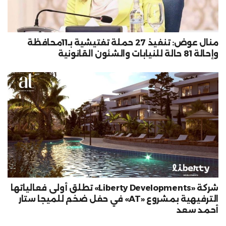
منال عوض: تنفيذ 27 حملة تفتيشية بـ11محافظة
وإحالة 81 حالة للنيابات والشئون القانونية
شركة «Liberty Developments» تطلق أولى فعالياتها
الترفيهية بمشروع «AT» في حفل ضخم للميجا ستار
أحمد سعد