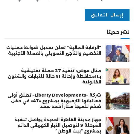
نشر حديثا
“الرقابة المالية” تعلن تعديل ضوابط عمليات
التخصيم والتأجير التمويلي بالعملة الأجنبية
منال عوض: تنفيذ 27 حملة تفتيشية
بـ11محافظة وإحالة 81 حالة للنيابات والشئون
القانونية
شركة «Liberty Developments» تطلق أولى
فعالياتها الترفيهية بمشروع «AT» في حفل
ضخم للميجا ستار أحمد سعد
جهاز مدينة القاهرة الجديدة يواصل تنفيذ
المرحلة 9 لتوصيل التيار الكهربائي الدائم
بمشروع “بيت الوطن”