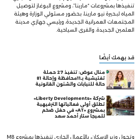
تنفيذها بمشروعات “مارينا”، ومشروع البوغاز لتوصيل
المياه لبحيرة نيو مارينا، بحضور مسئولي الوزارة وهيئة
المجتمعات العمرانية الجديدة، ورئيسي جهازي مدينة
العلمين الجديدة، والقرى السياحية.
قد يهمك أيضًا
منال عوض: تنفيذ 27 حملة
تفتيشية بـ11محافظة وإحالة 81
حالة للنيابات والشئون القانونية
شركة «Liberty Developments»
تطلق أولى فعالياتها الترفيهية
بمشروع «AT» في حفل ضخم
للميجا ستار أحمد سعد
وتجول وزير الإسكان، بالأعمال الجاري تنفيذها بمشروع M8