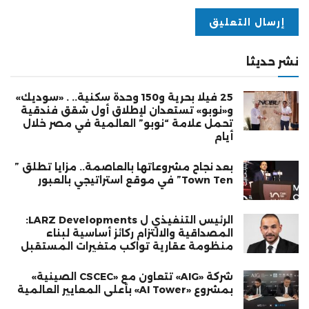
نشر حديثا
25 فيلا بحرية و150 وحدة سكنية.. . «سوديك»
و«نوبو» تستعدان لإطلاق أول شقق فندقية
تحمل علامة “نوبو” العالمية في مصر خلال
أيام
بعد نجاح مشروعاتها بالعاصمة.. مزايا تطلق ”
Town Ten” في موقع استراتيجي بالعبور
الرئيس التنفيذي ل LARZ Developments:
المصداقية والالتزام ركائز أساسية لبناء
منظومة عقارية تواكب متغيرات المستقبل
شركة «AIG» تتعاون مع «CSCEC الصينية»
بمشروع «AI Tower» بأعلى المعايير العالمية