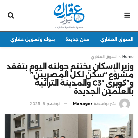
السوق العقاري
مدن جديدة
بنوك وتمويل عقاري
Home
السوق العقاري
وزير الإسكان يختتم جولته اليوم بتفقد
مشروع “سكن لكل المصريين”
و”كوبري C3″ والمدينة التراثية
بالعلمين الجديدة
نشر بواسطة
Manager
نوفمبر 8, 2025