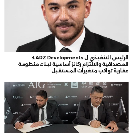
الرئيس التنفيذي ل LARZ Developments:
المصداقية والالتزام ركائز أساسية لبناء منظومة
عقارية تواكب متغيرات المستقبل