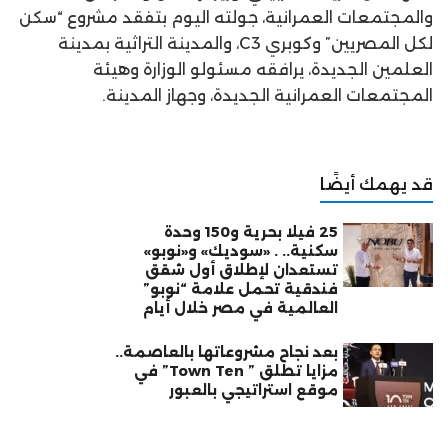
والمجتمعات العمرانية، جولته اليوم بتفقد مشروع “سكن
لكل المصريين” وكوبري C3، والمدينة التراثية بمدينة
العلمين الجديدة، يرافقه مسئولو الوزارة وهيئة
المجتمعات العمرانية الجديدة، وجهاز المدينة.
قد يهمك أيضًا
25 فيلا بحرية و150 وحدة
سكنية.. . «سوديك» و«نوبو»
تستعدان لإطلاق أول شقق
فندقية تحمل علامة “نوبو”
العالمية في مصر خلال أيام
بعد نجاح مشروعاتها بالعاصمة..
مزايا تطلق ” Town Ten” في
موقع استراتيجي بالعبور