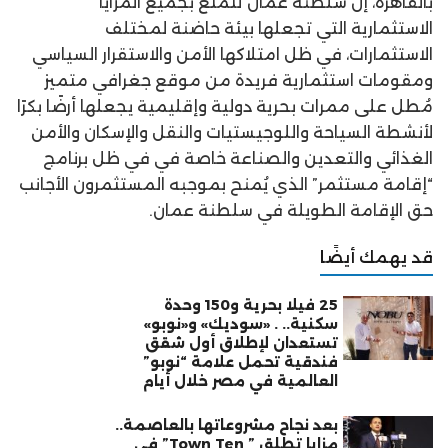
بالقاهرة، إن سلطنة عُمان تتمتع بجميع المزايا
الاستثمارية التي تجعلها بيئة حاضنة لمختلف
الاستثمارات، في ظل امتلاكها الأمن والاستقرار السياسي
ومقومات استثمارية فريدة من موقع جغرافي متميز
مُطل على ممرات بحرية دولية وإقليمية يجعلها أرضًا بكرًا
لأنشطة السياحة واللوجيستيات والنقل والإسكان والأمن
الغذائي والتعدين والصناعة خاصة في في ظل برنامج
“إقامة مستثمر” الذي يُمنح بموجبه المستثمرون الأجانب
حق الإقامة الطويلة في سلطنة عمان.
قد يهمك أيضًا
25 فيلا بحرية و150 وحدة
سكنية.. . «سوديك» و«نوبو»
تستعدان لإطلاق أول شقق
فندقية تحمل علامة “نوبو”
العالمية في مصر خلال أيام
بعد نجاح مشروعاتها بالعاصمة..
مزايا تطلق ” Town Ten” في