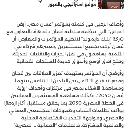
موقع استراتيجي بالعبور
وأَضاف الرحبي في كلمته بمؤتمر “عمان مصر.. أرض
الفرص”، التي تنظمه سلطنة عُمان بالقاهرة، بالتعاون مع
شركة “بلاك دايموند” لتنظيم المؤتمرات والمعارض، أن
عُمان تُرحب بجميع المستثمرين وتعتبرهم شركاء في
التنمية، يساهمون في نقل الخبرات والتقنيات الحديثة،
وفتح آفاق أوسع وأسواق جديدة للمنتجات العُمانية.
وأوضح، أن المؤتمر يستهدف تعزيز العلاقات بين عُمان
ومصر، تحقيق التكامل بين البلدين لا التنافس بينهما،
ومساهمة الأشقاء بمصر في مرتكزات وأهداف “رؤية
عُمان 2040″، وكذلك مساهمة المستثمرين العمانيين
في الخطة المصرية 2030، بما يحقق مستقبل أكثر ازدهارًا
يواكب تطلعات الشباب وطموحات المجتمعين العماني
والمصري، ومواجهة التحديات الاقتصادية المحلية
والعالمية المشتركة، فالعلاقات “العمانية ــ المصرية”