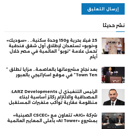
نشر حديثا
25 فيلا بحرية و150 وحدة سكنية.. . «سوديك»
و«نوبو» تستعدان لإطلاق أول شقق فندقية
تحمل علامة “نوبو” العالمية في مصر خلال
أيام
بعد نجاح مشروعاتها بالعاصمة.. مزايا تطلق ”
Town Ten” في موقع استراتيجي بالعبور
الرئيس التنفيذي ل LARZ Developments:
المصداقية والالتزام ركائز أساسية لبناء
منظومة عقارية تواكب متغيرات المستقبل
شركة «AIG» تتعاون مع «CSCEC الصينية»
بمشروع «AI Tower» بأعلى المعايير العالمية