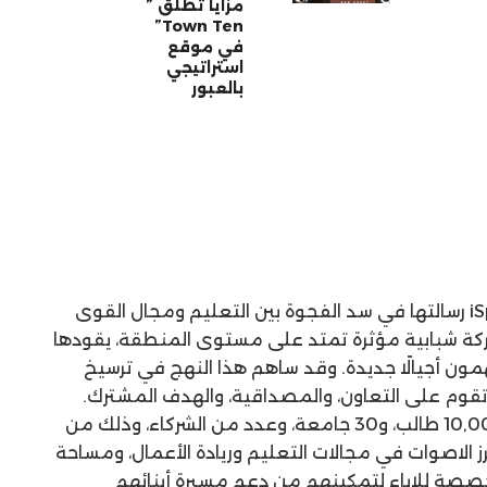
مزايا تطلق ”
Town Ten”
في موقع
استراتيجي
بالعبور
على مدار عشرة أعوام، تواصل iSpark رسالتها في سد الفجوة بين التعليم ومجال القوى
حركة شبابية مؤثرة تمتد على مستوى المنطقة، يقودها
ن أجيالًا جديدة. وقد ساهم هذا النهج في ترسيخ
ادرة شبابية تقوم على التعاون، والمصداقية، والهدف المشترك.
حيث تجمع القمة سنويٌا أكثر من 10,000 طالب، و30 جامعة، وعدد من الشركاء، وذلك من
 الاصوات في مجالات التعليم وريادة الأعمال، ومساحة
خصصة للاباء لتمكينهم من دعم مسيرة أبنائهم