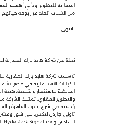
العقارية للتطوير. وتأتي أهمية الق
من الشباب اتخاذ قرار يوجه حياتهم
-انتهى-
نبذة عن شركة هايد بارك العقارية لل
الكيانات الاستثمارية في مصر، تشمل 
القابضة للاستثمار والتنمية، هيئة ا
رئيسية في شرق وغرب القاهرة والساح
تاوني، جاردن ليكس، سي شور، ومشرو
السادس و Hyde Park Signature بالسادس من أكتوبر، وهايد بارك ڤيوز بالقاهرة الجديدة.