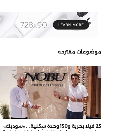
موضوعات مقترحه
25 فيلا بحرية و150 وحدة سكنية.. . «سوديك»