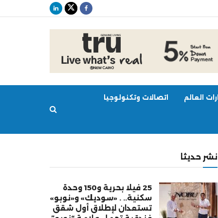
ات العالم
اتصالات وتكنولوجيا
نشر حديثا
25 فيلا بحرية و150 وحدة
سكنية.. . «سوديك» و«نوبو»
تستعدان لإطلاق أول شقق