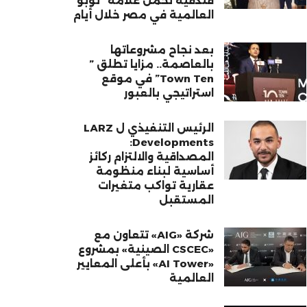
فندقية تحمل علامة “نوبو”
العالمية في مصر خلال أيام
بعد نجاح مشروعاتها
بالعاصمة.. مزايا تطلق ”
Town Ten” في موقع
استراتيجي بالعبور
الرئيس التنفيذي ل LARZ
Developments:
المصداقية والالتزام ركائز
أساسية لبناء منظومة
عقارية تواكب متغيرات
المستقبل
شركة «AIG» تتعاون مع
«CSCEC الصينية» بمشروع
«AI Tower» بأعلى المعايير
العالمية