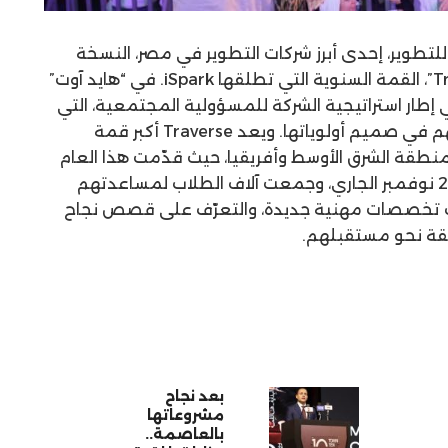
لتطوير، إحدى أبرز شركات التطوير في مصر، النسخة
العاشرة من قمة “Traverse Summit”، القمة السنوية التي تطلقها iSpark. في “هايد آوت”
ي إطار استراتيجية الشركة للمسؤولية المجتمعية، التي
تضع تمكين الشباب وتنمية مهاراتهم في صميم أولوياتها. ويعد Traverse أكبر قمة
منطقة الشرق الأوسط وأفريقيا، حيث قدّمت هذا العام
تجربة امتدت على مدار يومي 21 و22 نوفمبر الجاري، وجمعت آلاف الطلاب لمساعدتهم
 تخصصات مهنية جديدة، والتعرّف على قصص نجاح
قة نحو مستقبلهم.
بعد نجاح
مشروعاتها
بالعاصمة..