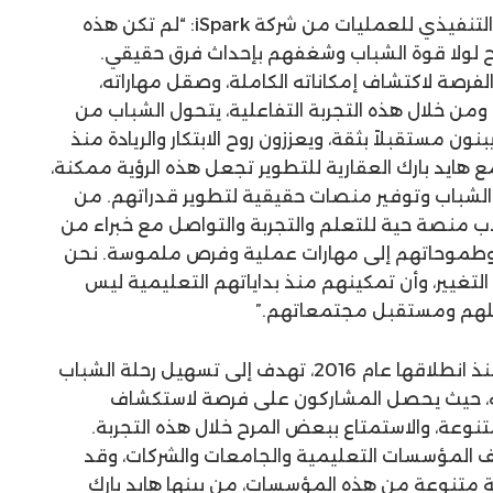
ومن جانبه، قال أحمد سالم، الرئيس التنفيذي للعمليات من شركة iSpark: “لم تكن هذه
دة 10 سنوات بنجاح لولا قوة الشباب وشغفهم بإحداث فرق حقيقي.
ح كل طالب الفرصة لاكتشاف إمكاناته الكاملة، وصقل مهاراته،
 ومن خلال هذه التجربة التفاعلية، يتحول الشباب من
ون مستقبلاً بثقة، ويعززون روح الابتكار والريادة منذ
مع هايد بارك العقارية للتطوير تجعل هذه الرؤية ممكنة،
 الشباب وتوفير منصات حقيقية لتطوير قدراتهم. من
Traver، نوفر للطلاب منصة حية للتعلم والتجربة والتواصل مع خبراء من
 وطموحاتهم إلى مهارات عملية وفرص ملموسة. نحن
لتغيير، وأن تمكينهم منذ بداياتهم التعليمية ليس
لهم ومستقبل مجتمعاتهم.”
جدير بالذكر أن Traverse Summit، منذ انطلاقها عام 2016، تهدف إلى تسهيل رحلة الشباب
يه، حيث يحصل المشاركون على فرصة لاستكشاف
تنوعة، والاستمتاع ببعض المرح خلال هذه التجربة.
ف المؤسسات التعليمية والجامعات والشركات، وقد
متنوعة من هذه المؤسسات، من بينها هايد بارك