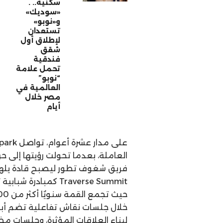
سكنية.. .
«سوديك»
و«نوبو»
تستعدان
لإطلاق أول
شقق
فندقية
تحمل علامة
“نوبو”
العالمية في
مصر خلال
أيام
العاملة، بعدما تحولت رؤيتها إلى 
فريق شغوف تطور ليصبح قادة يلهمو
Traverse Summit كمب
خلال جلسات نقاش تفاعلية تضم أبرز
لبناء العلاقات المؤثرة، وجلسات م