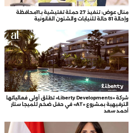
منال عوض: تنفيذ 27 حملة تفتيشية بـ11محافظة
وإحالة 81 حالة للنيابات والشئون القانونية
شركة «Liberty Developments» تطلق أولى فعالياتها
الترفيهية بمشروع «AT» في حفل ضخم للميجا ستار
أحمد سعد