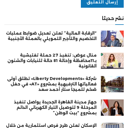
نشر حديثا
“الرقابة المالية” تعلن تعديل ضوابط عمليات
التخصيم والتأجير التمويلي بالعملة الأجنبية
منال عوض: تنفيذ 27 حملة تفتيشية
بـ11محافظة وإحالة 81 حالة للنيابات والشئون
القانونية
شركة «Liberty Developments» تطلق أولى
فعالياتها الترفيهية بمشروع «AT» في حفل
ضخم للميجا ستار أحمد سعد
جهاز مدينة القاهرة الجديدة يواصل تنفيذ
المرحلة 9 لتوصيل التيار الكهربائي الدائم
بمشروع “بيت الوطن”
الإسكان تعلن طرح فرص استثمارية من خلال