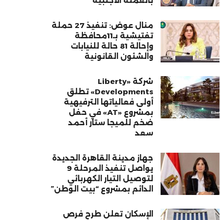
بالعملة الأجنبية
منال عوض: تنفيذ 27 حملة
تفتيشية بـ11محافظة
وإحالة 81 حالة للنيابات
والشئون القانونية
شركة «Liberty
Developments» تطلق
أولى فعالياتها الترفيهية
بمشروع «AT» في حفل
ضخم للميجا ستار أحمد
سعد
جهاز مدينة القاهرة الجديدة
يواصل تنفيذ المرحلة 9
لتوصيل التيار الكهربائي
الدائم بمشروع “بيت الوطن”
الإسكان تعلن طرح فرص