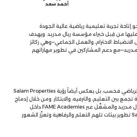
أحمد سعد
إتاحة تجربة تعليمية رياضية عالية الجودة
ليها من قِبل خبراء مؤسسة ريال مدريد. ويهدف
 الانضباط، الاحترام، والعمل الجماعي—وهي ركائز
ريد—مع دعم المشاركين في تطوير مهاراتهم
ولا يقتصر هذا التعاون على الجانب الرياضي فحسب، بل يعكس أيضاً رؤية Salam Properties
مع بين التعليم، والترفيه، والابتكار. ومن خلال إدماج
برنامج EFP المقدّم من مؤسسة ريال مدريد والمشغَّل عبر FAME Academies داخل
مشاريعها، تواصل Salam Properties تطوير بيئات تلهم التعلم والرفاهية وتعزّز الشعور