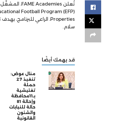
Properties، الراعي للبرنام
سلام.
قد يهمك أيضًا
منال عوض:
تنفيذ 27
حملة
تفتيشية
بـ11محافظة
وإحالة 81
حالة للنيابات
والشئون
القانونية