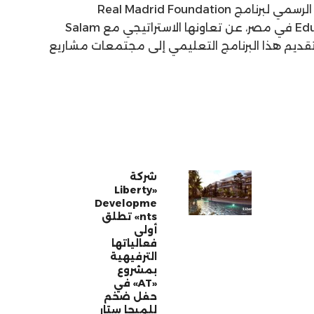
تُعلن FAME Academies، المشغّل الرسمي لبرنامج Real Madrid Foundation
Educational Football Program (EFP) في مصر، عن تعاونها الاستراتيجي مع Salam
ج، بهدف تقديم هذا البرنامج التعليمي إلى مجتمعات مشاريع
شركة
«Liberty
Developme
nts» تطلق
أولى
فعالياتها
الترفيهية
بمشروع
«AT» في
حفل ضخم
للميجا ستار