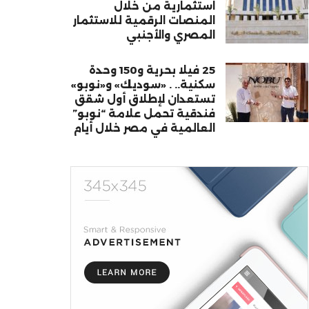
استثمارية من خلال
المنصات الرقمية للاستثمار
المصري والأجنبي
25 فيلا بحرية و150 وحدة
سكنية.. . «سوديك» و«نوبو»
تستعدان لإطلاق أول شقق
فندقية تحمل علامة “نوبو”
العالمية في مصر خلال أيام