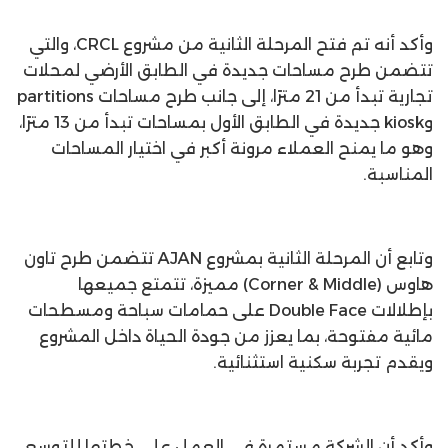
وأكد أنه تم فتح المرحلة الثانية من مشروع CRCL، والتي
تتضمن طرح مساحات جديدة في الطابق الأرضي لمحلات
تجارية تبدأ من 21 مترًا، إلى جانب طرح مساحات partitions
وkiosk جديدة في الطابق الأول بمساحات تبدأ من 13 مترًا،
وهو ما يمنح العملاء مرونة أكبر في اختيار المساحات
المناسبة.
وتابع أن المرحلة الثانية بمشروع AJAN تتضمن طرح تاون
هاوس (Corner & Middle) مميزة، تتمتع جميعها
بإطلالات Double Face على حمامات سباحة ومسطحات
مائية مفتوحة، بما يعزز من جودة الحياة داخل المشروع
ويقدم تجربة سكنية استثنائية.
وأكد أن الشركة مستمرة في العمل على خطتها للتوسع