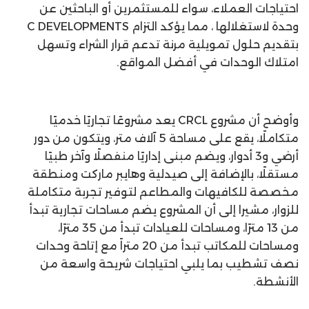
احتياجات العملاء، سواء للمستثمرين أو الباحثين عن
وحدة لاستغلالها ، مما يؤكد التزام C DEVELOPMENTS
بتقديم حلول تمويلية مرنة تدعم قرار الشراء وتسهل
امتلاك الوحدات في أفضل المواقع.
وأوضح أن مشروع CRCL يعد مشروعًا تجاريًا خدميًا
متكاملًا، يقع على مساحة 5 آلاف متر، ويتكون من دور
أرضي و3 أدوار، ويضم مبنى إداريًا منفصلًا وآخر طبيًا
مستقلًا، بالإضافة إلى صيدلية وهايبر ماركت ومنطقة
مخصصة للكافيهات والمطاعم لتوفير تجربة متكاملة
للزوار، مشيرا إلى أن المشروع يضم مساحات تجارية تبدأ
من 13 مترًا، ومساحات للعيادات تبدأ من 35 مترًا،
ومساحات للمكاتب تبدأ من 20 متراً مع إتاحة وحدات
نصف تشطيب بما يلبي احتياجات شريحة واسعة من
الأنشطة.