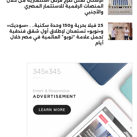
الإسكان تعلن طرح فرص استثمارية من خلال
المنصات الرقمية للاستثمار المصري
والأجنبي
25 فيلا بحرية و150 وحدة سكنية.. . «سوديك»
و«نوبو» تستعدان لإطلاق أول شقق فندقية
تحمل علامة “نوبو” العالمية في مصر خلال
أيام