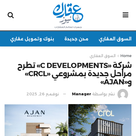
السوق العقاري
مدن جديدة
بنوك وتمويل عقاري
Home
السوق العقاري
شركة «C DEVELOPMENTS» تطرح
مراحل جديدة بمشروعي «CRCL»
و«AJAN»
نشر بواسطة
Manager
نوفمبر 26, 2025