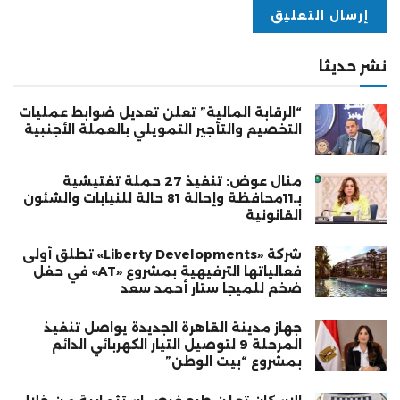
نشر حديثا
“الرقابة المالية” تعلن تعديل ضوابط عمليات
التخصيم والتأجير التمويلي بالعملة الأجنبية
منال عوض: تنفيذ 27 حملة تفتيشية
بـ11محافظة وإحالة 81 حالة للنيابات والشئون
القانونية
شركة «Liberty Developments» تطلق أولى
فعالياتها الترفيهية بمشروع «AT» في حفل
ضخم للميجا ستار أحمد سعد
جهاز مدينة القاهرة الجديدة يواصل تنفيذ
المرحلة 9 لتوصيل التيار الكهربائي الدائم
بمشروع “بيت الوطن”