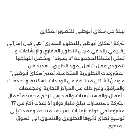
نبذة عن سكاي أبوظبي للتطوير العقاري
شركة “سكاى أبوظبي للتطوير العقارى” هي كيان إماراتي
إقليمي رائد في مجال التطوير العقاري والإنشاءات، و
تمثل إمتدادًا لمجموعة “دايموند”. وبفضل انتهاجها
لنموذج عمل شامل يمهد الطريق للعديد من
المشروعات التطويرية المتكاملة، تعتبر”سكاى أبوظبي”
موطًنً لأشكال مختلفة من الوحدات السكنية، والخدمات،
والمرافق، وغير ذلك من المراكز التجارية، ومجمعات
الأعمال، والمستشفيات، والمدارس. تزخم محفظة أعمال
الشركة باستثمارات تبلغ مليار دولار؛ إذ نفذت أكثر من 17
مشروًعا في دولة الإمارات العربية المتحدة، وعمدت إلى
توسيع نطاق تأثيرها التطويري والتنموي إلى السوق
المصري.