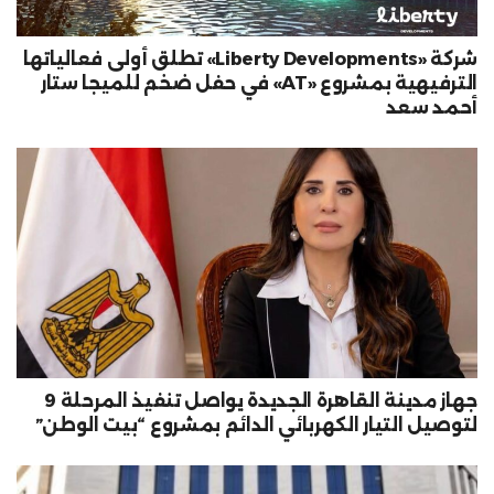
شركة «Liberty Developments» تطلق أولى فعالياتها
الترفيهية بمشروع «AT» في حفل ضخم للميجا ستار
أحمد سعد
جهاز مدينة القاهرة الجديدة يواصل تنفيذ المرحلة 9
لتوصيل التيار الكهربائي الدائم بمشروع “بيت الوطن”