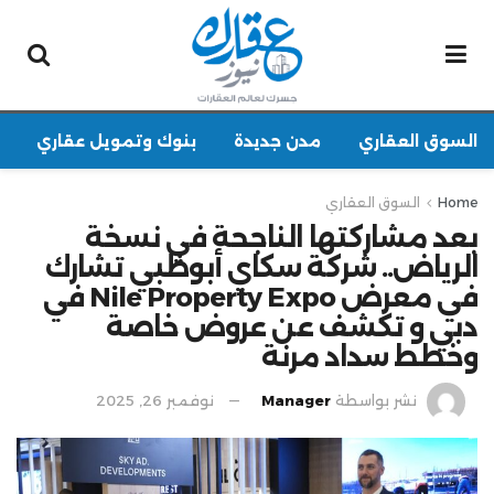
السوق العقاري
مدن جديدة
بنوك وتمويل عقاري
Home
السوق العقاري
بعد مشاركتها الناجحة في نسخة
الرياض.. شركة سكاي أبوظبي تشارك
في معرض Nile Property Expo في
دبي و تكشف عن عروض خاصة
وخطط سداد مرنة
نشر بواسطة
Manager
نوفمبر 26, 2025