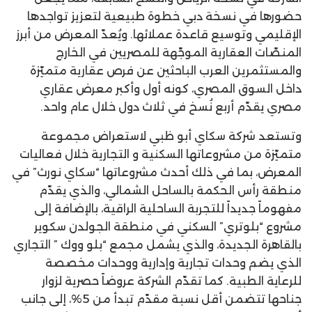
حضورها في نسخة دبي خطوة طبيعية لتعزيز تواجدها
الإقليمي وتوسيع قاعدة عملائها. ويُعدّ المعرض من أبرز
المنصّات العقارية الموجّهة للمصريين في الخارج
والمستثمرين العرب الباحثين عن فرص عقارية متميّزة
داخل السوق المصري، كونه أول وأكبر معرض عقاري
مصري يقدّم أربع نُسخ في ثلاث دول خلال عام واحد.
وتستعد شركة سكاي أبو ظبي لاستعراض مجموعة
متميّزة من مشروعاتها السكنية و التجارية خلال فعاليات
المعرض، بما في ذلك أحدث مشروعاتها “سكاي نورث” في
منطقة رأس الحكمة بالساحل الشمالي، والذي يقدّم
مفهوماً جديداً للتجربة الساحلية الراقية، بالإضافة إلى
مشروع “بلوتري” السكني في منطقة الجولدن سكوير
بالقاهرة الجديدة، والذي يشمل مجمع “بلو ووك ” التجاري
الذي يضم وحدات تجارية وإدارية ووحدات مخصصة
للرعاية الطبية. كما تقدّم الشركة عروضاً حصرية لزوار
جناحها تتضمن أقل نسبة مقدّم تبدأ من 5%، إلى جانب