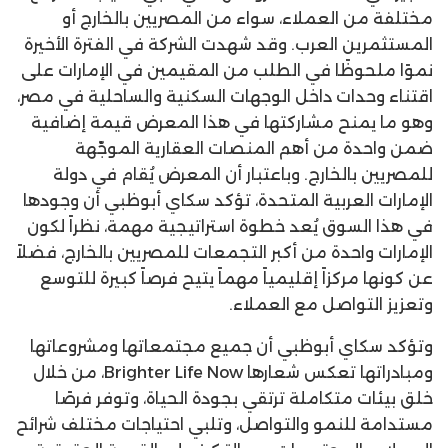
مختلفة من العملاء، سواء من المصريين بالخارج أو
المستثمرين العرب. وقد شهدت الشركة في الفترة الأخيرة
نموًا ملحوظًا في الطلب من المقيمين في الإمارات على
اقتناء وحدات داخل الوجهات السكنية والساحلية في مصر،
وهو ما يمنح مشاركتها في هذا المعرض قيمة إضافية
ضمن واحدة من أهم المنصات العقارية الموجّهة
للمصريين بالخارج. وباعتبار أن المعرض يُقام في دولة
الإمارات العربية المتحدة، تؤكد سكاي أبوظبي أن وجودها
في هذا السوق يُعد خطوة استراتيجية مهمة، نظراً لكون
الإمارات واحدة من أكبر التجمعات للمصريين بالخارج، فضلاً
عن كونها مركزاً إقليمياً مهماً يتيح فرصاً كبيرة للتوسع
وتعزيز التواصل مع العملاء.
وتؤكد سكاي أبوظبي أن جميع مجتمعاتها ومشروعاتها
ومبادراتها تعكس شعارها Brighter Life Now، من خلال
خلق بيئات متكاملة ترتقي بجودة الحياة، وتوفر فرصًا
مستدامة للنمو والتواصل، وتلبي احتياجات مختلف شرائح