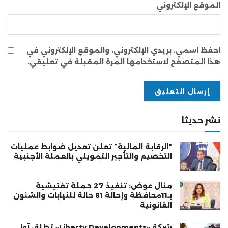
الموقع الإلكتروني
احفظ اسمي، بريدي الإلكتروني، والموقع الإلكتروني في
هذا المتصفح لاستخدامها المرة المقبلة في تعليقي.
نشر حديثا
“الرقابة المالية” تعلن تعديل ضوابط عمليات
التخصيم والتأجير التمويلي بالعملة الأجنبية
منال عوض: تنفيذ 27 حملة تفتيشية
بـ11محافظة وإحالة 81 حالة للنيابات والشئون
القانونية
شركة «Liberty Developments» تطلق أولى