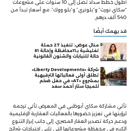
أطول خطط سداد تصل إلى 10 سنوات على مشروعات
“سكاي نورث” و”بلوتري” و”بلو ووك”، مع أسعار تبدأ من
540 ألف درهم.
قد يهمك أيضًا
منال عوض: تنفيذ 27 حملة
تفتيشية بـ11محافظة وإحالة 81
حالة للنيابات والشئون القانونية
شركة «Liberty Developments»
تطلق أولى فعالياتها الترفيهية
بمشروع «AT» في حفل ضخم
للميجا ستار أحمد سعد
تأتي مشاركة سكاي أبوظبي في المعرض تأتي ترجمة
لرؤيتها في تعزيز حضورها بالفعاليات العقارية الإقليمية
ودعم حركة تصدير العقار المصري، إلى جانب إبراز التنوع
الكبير في محفظة مشروعاتها التي تلبي احتياجات شرائح