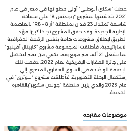
خطت “سكاى أبوظبي” أولى خطواتها في مصر في عام
2021 بتدشينها لمشروع “ريزيدنس 8” على مساحة
شاسعة تمتد لـ 23 فدان بمنطقة “أر 8 – R8” بالعاصمة
الإدارية الجديدة. وقد حقق المشروع نجاحًا كبيرًا مهّد
الطريق لإطلاق مشروعات هامة بنفس الرقعة الجغرافية
الاستراتيجية. فأطلقت المجموعة مشروع “كابيتال أفينيو”
بما يشغل 21 ألف متر مربع وبما يكفي من تميز ليحصل
على جائزة العقارات الإفريقية لعام 2022. دفعت تلك
البصمة الواضحة في السوق العقاري المصري إلي
إستكمال الرحلة التطويرية، فأطلقت مشروع “بلوتري” في
عام 2023 والذي يزين منطقة “جولدن سكوير”بالقاهرة
الجديدة.
موضوعات مقترحه