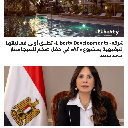
شركة «Liberty Developments» تطلق أولى فعالياتها
الترفيهية بمشروع «AT» في حفل ضخم للميجا ستار
أحمد سعد