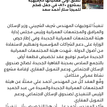
تطلق أولى فعالياتها الترفيهية
بمشروع «AT» في حفل ضخم
للميجا ستار أحمد سعد
تنفيذًا لتوجيهات المهندس شريف الشربيني، وزير الإسكان
والمرافق والمجتمعات العمرانية ورئيس مجلس إدارة
هيئة المجتمعات العمرانية الجديدة، وفي إطار حرص
الوزارة على دعم الشراكات المؤسسية وتعظيم الاستفادة
من أصول الدولة ، شهدت هيئة المجتمعات العمرانية
الجديدة مراسم توقيع عقد تخصيص قطعة أرض
بالتجمع السادس بمدينة القاهرة الجديدة، لصالح صندوق
الإسكان الاجتماعي ودعم التمويل العقاري، لإقامة مشروع
نشاط عمراني متكامل.
وقّع العقد كلٌ من المهندس أحمد علي ممثلًا عن هيئة
المجتمعات العمرانية الجديدة،والسيدة مي عبد الحميد
الرئيس التنفيذي لصندوق الإسكان الاجتماعي ودعم
التمويل العقاري.
وأكد المهندس أحمد علي أن هذا التخصيص يأتي تنفيذًا