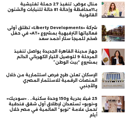
منال عوض: تنفيذ 27 حملة تفتيشية
بـ11محافظة وإحالة 81 حالة للنيابات والشئون
القانونية
شركة «Liberty Developments» تطلق أولى
فعالياتها الترفيهية بمشروع «AT» في حفل
ضخم للميجا ستار أحمد سعد
جهاز مدينة القاهرة الجديدة يواصل تنفيذ
المرحلة 9 لتوصيل التيار الكهربائي الدائم
بمشروع “بيت الوطن”
الإسكان تعلن طرح فرص استثمارية من خلال
المنصات الرقمية للاستثمار المصري
والأجنبي
25 فيلا بحرية و150 وحدة سكنية.. . «سوديك»
و«نوبو» تستعدان لإطلاق أول شقق فندقية
تحمل علامة “نوبو” العالمية في مصر خلال
أيام