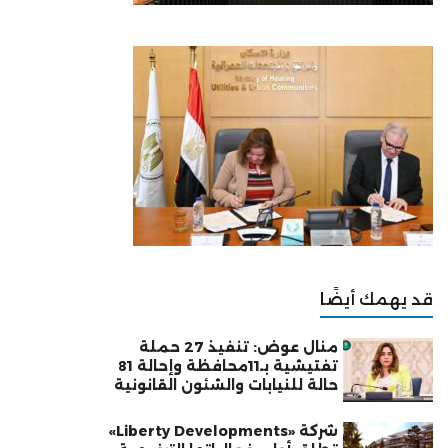
قد يهمك أيضًا
منال عوض: تنفيذ 27 حملة
تفتيشية بـ11محافظة وإحالة 81
حالة للنيابات والشئون القانونية
شركة «Liberty Developments»