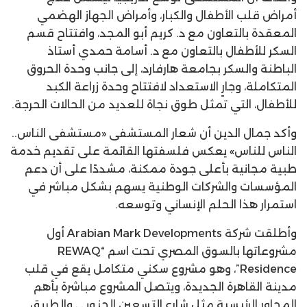
أمراض قلب الأطفال والكبار، وأمراض الجهاز الهضمي
المعقدة بالتعاون مع د. كريم أبو المجد، وافتتاح قسم
السكر للأطفال بالتعاون مع د. أسامة حمدي أستاذ
الباطنة والسكر بجامعة هارفارد، إلى جانب وحدة الحروق
المتكاملة، وجارٍ الاستعداد لافتتاح وحدة زراعة الكبد
للأطفال، التي تمثل طوق نجاة للعديد من الحالات الحرجة.
وأكد جمال الدين أن شعار المستشفى «مستشفى الناس..
الناس للناس» يعكس فلسفتها القائمة على تقديم خدمة
طبية مجانية بأعلى جودة ممكنة، مشددًا على أن دعم
المؤسسات والشركات الوطنية يسهم بشكل مباشر في
استمرار هذا الحلم الإنساني وتوسعه.
وأطلقت شركة Arabian Mark Developments أول
مشروعاتها بالسوق المصري تحت اسم “REWAQ
Residence”، وهو مشروع سكني متكامل يقع في قلب
مدينة القاهرة الجديدة، ويتصل المشروع مباشرة بأهم
المحاور الرئيسية مثل شارع التسعين الجنوبي والطريق