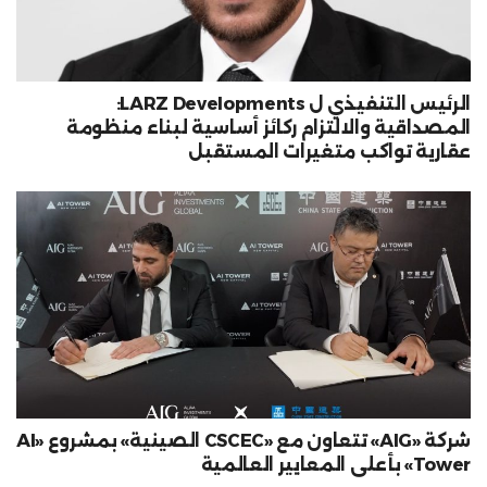
الرئيس التنفيذي ل LARZ Developments:
المصداقية والالتزام ركائز أساسية لبناء منظومة
عقارية تواكب متغيرات المستقبل
شركة «AIG» تتعاون مع «CSCEC الصينية» بمشروع «AI
Tower» بأعلى المعايير العالمية