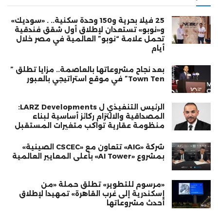
25 فيلا بحرية و150 وحدة سكنية.. . «سوديك»
و«نوبو» تستعدان لإطلاق أول شقق فندقية
تحمل علامة “نوبو” العالمية في مصر خلال
أيام
بعد نجاح مشروعاتها بالعاصمة.. مزايا تطلق ”
Town Ten” في موقع استراتيجي بالعبور
الرئيس التنفيذي ل LARZ Developments:
المصداقية والالتزام ركائز أساسية لبناء
منظومة عقارية تواكب متغيرات المستقبل
شركة «AIG» تتعاون مع «CSCEC الصينية»
بمشروع «AI Tower» بأعلى المعايير العالمية
«مرسوم للتطوير» تطلق حملة «من
إسكندرية إلى غرب القاهرة» تمهيدا لإطلاق
أحدث مشروعاتها