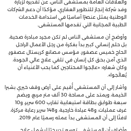
والعلاقات العامة بمستشفى الناس، عن تقديره لزيارة
وفد شركة إنجاز للتطوير العقاري، مؤكدًا أن دعم الشركات
الوطنية يمثل عنصرًا أساسيًا في استدامة الخدمات
الطبية المجانية التي تقدمها المستشفى.
وأوضح أن مستشفى الناس لم تكن مجرد مبادرة صحية،
بل حلم إنساني كبير بدأ بفكرة من رجل الأعمال الراحل
الحاج خميس عصفور، مؤسس مصانع كريستال عصفور،
الذي آمن بحق كل إنسان في تلقي علاج عالي الجودة،
وكان شعاره: «عالِجوا المحتاجين كما يحب الأغنياء أن
يُعالَجوا».
وأشار إلى أن المستشفى أُقيم على أرض وقف خيري بشبرا
الخيمة، ويمتد على مساحة 30 ألف متر مربع، ويضم
سبعة طوابق بطاقة استيعابية تقارب 600 سرير، و10
غرف عمليات، و48 عيادة خارجية، و148 سرير رعاية مركزة،
لافتًا إلى أن المستشفى بدأ عمله رسميًا عام 2019.
وأضاف أن المستشفى توسع تدريجيًا ليشمل علاج