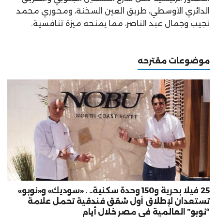
الدائري الأوسطي، طريق العين السخنة، ومحوري محمد
نجيب وجمال عبد الناصر، مما يمنحه ميزة تنافسية.
موضوعات مقترحه
25 فيلا بحرية و150 وحدة سكنية.. . «سوديك» و«نوبو»
تستعدان لإطلاق أول شقق فندقية تحمل علامة
“نوبو” العالمية في مصر خلال أيام