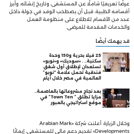
عرضًا تعريفيًا شاملًا عن المستشفى، وتاريخ إنشائه، وأبرز
أقسامه الطبية، قبل أن يصطحب الوفد في جولة داخل
عدد من الأقسام للاطلاع على منظومة العمل
والخدمات المقدمة للمرضى.
قد يهمك أيضًا
25 فيلا بحرية و150 وحدة
سكنية.. . «سوديك» و«نوبو»
تستعدان لإطلاق أول شقق
فندقية تحمل علامة “نوبو”
العالمية في مصر خلال أيام
بعد نجاح مشروعاتها بالعاصمة..
مزايا تطلق ” Town Ten” في
موقع استراتيجي بالعبور
وخلال الزيارة، أعلنت شركة «Arabian Mark
Developments» تقديم دعم مالي للمستشفى، إيمانًا