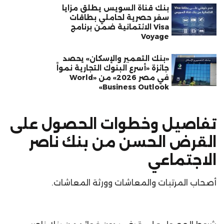
بنك قناة السويس يطلق مزايا
سفر حصرية لحاملي بطاقات
Visa الائتمانية ضمن برنامج
Voyage
«بنك التعمير والإسكان» يحصد
جائزة «أسرع البنوك التجارية نمواً
في مصر 2026» من «World
Business Outlook»
تفاصيل وخطوات الحصول على
القرض الحسن من بنك ناصر
الاجتماعي
أصحاب المرتبات والمعاشات وورثة المعاشات.