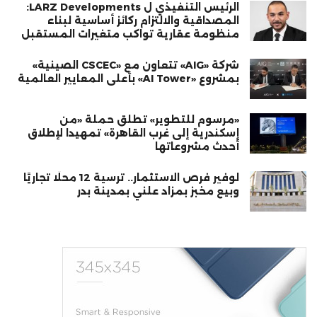
الرئيس التنفيذي ل LARZ Developments:
المصداقية والالتزام ركائز أساسية لبناء
منظومة عقارية تواكب متغيرات المستقبل
شركة «AIG» تتعاون مع «CSCEC الصينية»
بمشروع «AI Tower» بأعلى المعايير العالمية
«مرسوم للتطوير» تطلق حملة «من
إسكندرية إلى غرب القاهرة» تمهيدا لإطلاق
أحدث مشروعاتها
لوفير فرص الاستثمار.. ترسية 12 محلًا تجاريًا
وبيع مخبز بمزاد علني بمدينة بدر