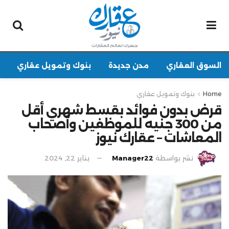
السوق العقاري
مدن جديدة
بنوك وتمويل عقاري
Home
بنوك وتمويل عقاري
قرض بدون فوائد بقسط شهري أقل
من 300 جنيه للموظفين وأصحاب
المعاشات – عقارك نيوز
نشر بواسطة
Manager22
يناير 22, 2024