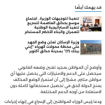
قد يهمك أيضًا
تنفيذاً لتوجيهات الوزيرة.. اجتماع
موسع بحدائق العاصمة لتسريع
تنفيذ الاستراتيجية الوطنية
للعمران والبناء الأخضر المستدام
وزيرة الإسكان تعلن وضع الجهد
على محطة محولات كهرباء “إبني
بيتك (7)” بمدينة حدائق أكتوبر
وأوضح أن المواطن بمجرد تقنين وضعه القانوني
سيحصل على الدعم والامتيازات التي يحصل عليها أي
مواطن ملتزم، مشيرًا إلى أن استمرار الوضع المخالف
يمنح الدولة الحق في تحصيل مستحقاتها كاملة دون
الاستفادة من أوجه الدعم المختلفة.
ودعا رئيس الوزراء المواطنين إلى الإسراع في إنهاء إجراءات