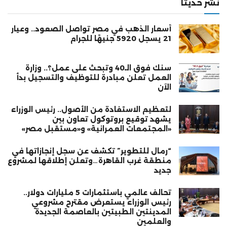
نشر حديثا
أسعار الذهب في مصر تواصل الصعود.. وعيار
21 يسجل 5920 جنيهًا للجرام
سنك فوق الـ40 وتبحث على عمل؟.. وزارة
العمل تعلن مبادرة للتوظيف والتسجيل بدأ
الآن
لتعظيم الاستفادة من الأصول.. رئيس الوزراء
يشهد توقيع بروتوكول تعاون بين
«المجتمعات العمرانية» و«مستقبل مصر»
“رمال للتطوير” تكشف عن سجل إنجازاتها في
منطقة غرب القاهرة…وتعلن إطلاقها لمشروع
جديد
تحالف عالمي باستثمارات 5 مليارات دولار..
رئيس الوزراء يستعرض مقترح مشروعي
المدينتين الطبيتين بالعاصمة الجديدة
والعلمين