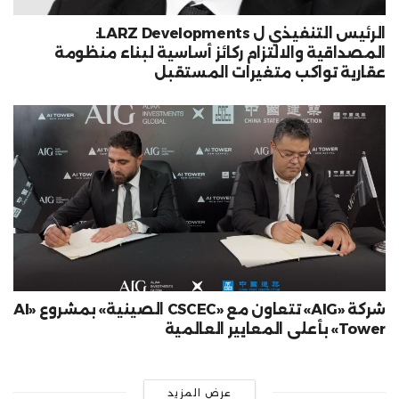
الرئيس التنفيذي ل LARZ Developments:
المصداقية والالتزام ركائز أساسية لبناء منظومة
عقارية تواكب متغيرات المستقبل
شركة «AIG» تتعاون مع «CSCEC الصينية» بمشروع «AI
Tower» بأعلى المعايير العالمية
عرض المزيد