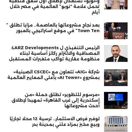
و«نوبو» تستعدان لإطلاق أول شقق فندقية
تحمل علامة “نوبو” العالمية في مصر خلال
أيام
بعد نجاح مشروعاتها بالعاصمة.. مزايا تطلق ”
Town Ten” في موقع استراتيجي بالعبور
الرئيس التنفيذي ل LARZ Developments:
المصداقية والالتزام ركائز أساسية لبناء
منظومة عقارية تواكب متغيرات المستقبل
شركة «AIG» تتعاون مع «CSCEC الصينية»
بمشروع «AI Tower» بأعلى المعايير العالمية
«مرسوم للتطوير» تطلق حملة «من
إسكندرية إلى غرب القاهرة» تمهيدا لإطلاق
أحدث مشروعاتها
لوفير فرص الاستثمار.. ترسية 12 محلًا تجاريًا
وبيع مخبز بمزاد علني بمدينة بدر