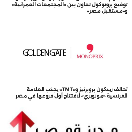
توقيع بروتوكول تعاون بين «المجتمعات العمرانية»
و«مستقبل مصر»
تحالف ريدكون بروبرتيز و«TMT» يجذب العلامة
الفرنسية «مونوبري» لافتتاح أول فروعها في مصر