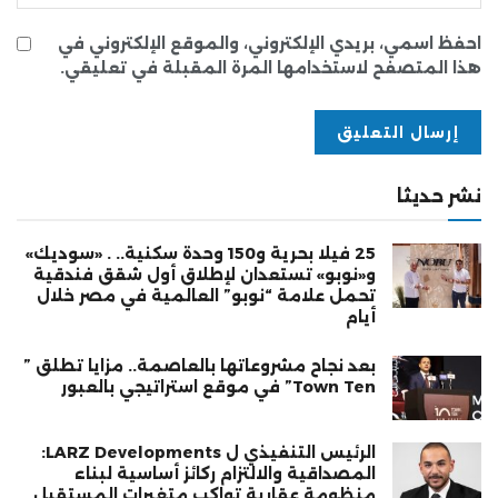
احفظ اسمي، بريدي الإلكتروني، والموقع الإلكتروني في
هذا المتصفح لاستخدامها المرة المقبلة في تعليقي.
نشر حديثا
25 فيلا بحرية و150 وحدة سكنية.. . «سوديك»
و«نوبو» تستعدان لإطلاق أول شقق فندقية
تحمل علامة “نوبو” العالمية في مصر خلال
أيام
بعد نجاح مشروعاتها بالعاصمة.. مزايا تطلق ”
Town Ten” في موقع استراتيجي بالعبور
الرئيس التنفيذي ل LARZ Developments:
المصداقية والالتزام ركائز أساسية لبناء
منظومة عقارية تواكب متغيرات المستقبل