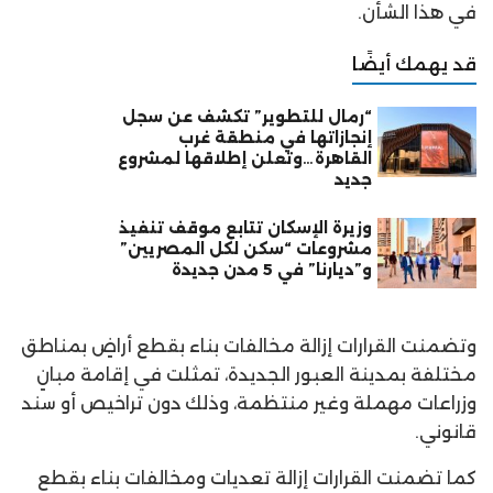
في هذا الشأن.
قد يهمك أيضًا
“رمال للتطوير” تكشف عن سجل
إنجازاتها في منطقة غرب
القاهرة…وتعلن إطلاقها لمشروع
جديد
وزيرة الإسكان تتابع موقف تنفيذ
مشروعات “سكن لكل المصريين”
و”ديارنا” في 5 مدن جديدة
وتضمنت القرارات إزالة مخالفات بناء بقطع أراضٍ بمناطق
مختلفة بمدينة العبور الجديدة، تمثلت في إقامة مبانٍ
وزراعات مهملة وغير منتظمة، وذلك دون تراخيص أو سند
قانوني.
كما تضمنت القرارات إزالة تعديات ومخالفات بناء بقطع