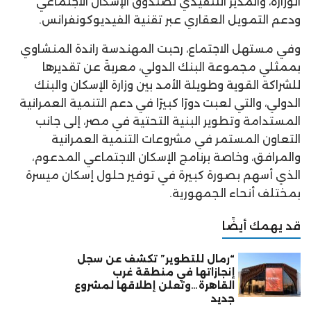
الوزارة، والمدير التنفيذي لصندوق الإسكان الاجتماعي
ودعم التمويل العقاري عبر تقنية الفيديوكونفرانس.
وفي مستهل الاجتماع، رحبت المهندسة راندة المنشاوي
بممثلي مجموعة البنك الدولي، معربةً عن تقديرها
للشراكة القوية وطويلة الأمد بين وزارة الإسكان والبنك
الدولي، والتي لعبت دورًا كبيرًا في دعم التنمية العمرانية
المستدامة وتطوير البنية التحتية في مصر، إلى جانب
التعاون المستمر في مشروعات التنمية العمرانية
والمرافق، وخاصة برنامج الإسكان الاجتماعي المدعوم،
الذي أسهم بصورة كبيرة في توفير حلول إسكان ميسرة
بمختلف أنحاء الجمهورية.
قد يهمك أيضًا
“رمال للتطوير” تكشف عن سجل
إنجازاتها في منطقة غرب
القاهرة…وتعلن إطلاقها لمشروع
جديد