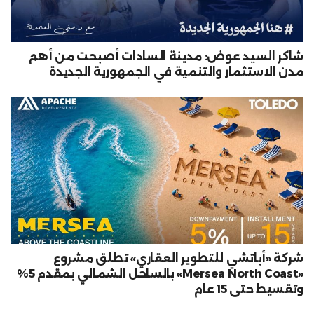
شاكر السيد عوض: مدينة السادات أصبحت من أهم
مدن الاستثمار والتنمية في الجمهورية الجديدة
شركة «أباتشي للتطوير العقاري» تطلق مشروع
«Mersea North Coast» بالساحل الشمالي بمقدم 5%
وتقسيط حتى 15 عام