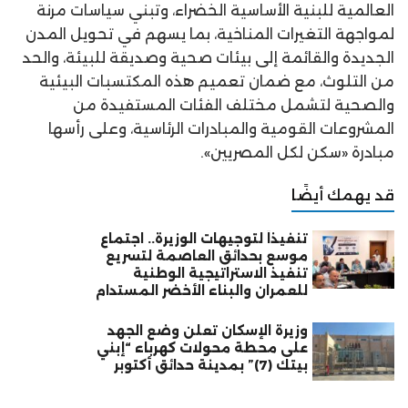
العالمية للبنية الأساسية الخضراء، وتبني سياسات مرنة
لمواجهة التغيرات المناخية، بما يسهم في تحويل المدن
الجديدة والقائمة إلى بيئات صحية وصديقة للبيئة، والحد
من التلوث، مع ضمان تعميم هذه المكتسبات البيئية
والصحية لتشمل مختلف الفئات المستفيدة من
المشروعات القومية والمبادرات الرئاسية، وعلى رأسها
مبادرة «سكن لكل المصريين».
قد يهمك أيضًا
تنفيذاً لتوجيهات الوزيرة.. اجتماع
موسع بحدائق العاصمة لتسريع
تنفيذ الاستراتيجية الوطنية
للعمران والبناء الأخضر المستدام
وزيرة الإسكان تعلن وضع الجهد
على محطة محولات كهرباء “إبني
بيتك (7)” بمدينة حدائق أكتوبر