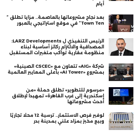
أيام
بعد نجاح مشروعاتها بالعاصمة.. مزايا تطلق ”
Town Ten” في موقع استراتيجي بالعبور
الرئيس التنفيذي ل LARZ Developments:
المصداقية والالتزام ركائز أساسية لبناء
منظومة عقارية تواكب متغيرات المستقبل
شركة «AIG» تتعاون مع «CSCEC الصينية»
بمشروع «AI Tower» بأعلى المعايير العالمية
«مرسوم للتطوير» تطلق حملة «من
إسكندرية إلى غرب القاهرة» تمهيدا لإطلاق
أحدث مشروعاتها
لوفير فرص الاستثمار.. ترسية 12 محلًا تجاريًا
وبيع مخبز بمزاد علني بمدينة بدر