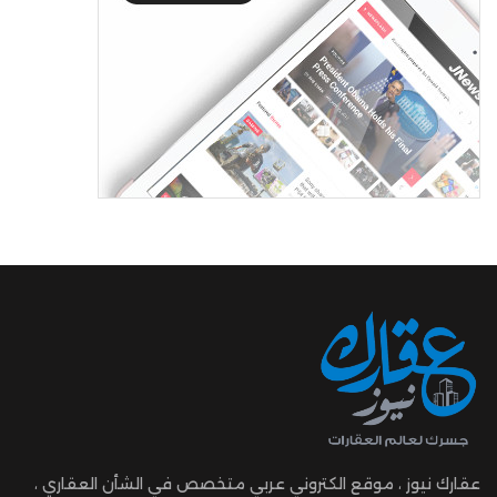
عقارك نيوز ، موقع الكتروني عربي متخصص في الشأن العقاري ،