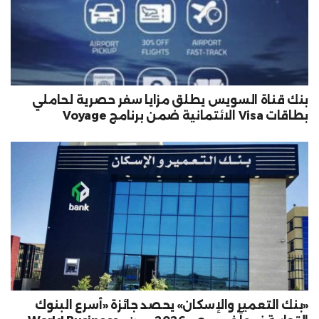
بنك قناة السويس يطلق مزايا سفر حصرية لحاملي
بطاقات Visa الائتمانية ضمن برنامج Voyage
«بنك التعمير والإسكان» يحصد جائزة «أسرع البنوك