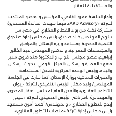
والمستقبلية للعقار.
وأدار الجلسة عمرو القاضي، المؤسس والعضو المنتدب
لشركة «AKD Advisory»، فيما شهدت المائدة المستديرة
مشاركة نخبة من رواد القطاع العقاري في مصر، من
بينهم المهندس خالد صديق، رئيس مجلس إدارة صندوق
التنمية الحضرية ومساعد وزيرة الإسكان والمرافق
والمجتمعات العمرانية، والدكتور المهندس عبد الخالق
إبراهيم، عضو مجلس النواب، والدكتورة هند فروح، مدير
معهد العمارة والإسكان بالمركز القومي لبحوث الإسكان
والبناء، ورئيس الوحدة المركزية للمدن المستدامة
والتغيرات المناخية بوزارة الإسكان. كما شارك في الجلسة
المهندس/ وليد مختار، الرئيس التنفيذي لشركة «إيوان
للتطوير العقاري» والأمين العام لمجلس العقار المصري،
والمهندس/ تامر ناصر، الرئيس التنفيذي لشركة «سيتي
إيدج للتطوير العقاري»، والمهندس/ أحمد أمين مسعود،
رئيس مجلس إدارة شركة «منصات للتطوير العقاري»،