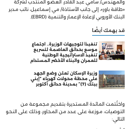
والمهندس/ سامي عبد القادر، العضو المنتدب لشركة
«طاقة باور»، إلى جانب الأستاذة/ مي إسماعيل، نائب مدير
البنك الأوروبي لإعادة الإعمار والتنمية (EBRD).
قد يهمك أيضًا
تنفيذاً لتوجيهات الوزيرة.. اجتماع
موسع بحدائق العاصمة لتسريع
تنفيذ الاستراتيجية الوطنية
للعمران والبناء الأخضر المستدام
وزيرة الإسكان تعلن وضع الجهد
على محطة محولات كهرباء “إبني
بيتك (7)” بمدينة حدائق أكتوبر
واختُتمت المائدة المستديرة بتقديم مجموعة من
التوصيات، موزعة على عدد من المحاور، وذلك على النحو
التالي: