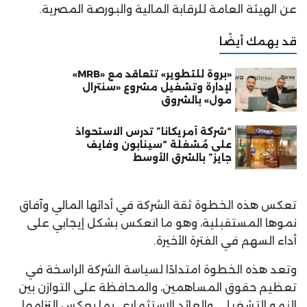
عن الهيئة العامة للرقابة المالية والبورصة المصرية.
قد يهمك أيضًا
«بروة للتطوير» تتعاقد مع «MRB»
لإدارة وتشغيل مشروع «سنترال
مول» بالشروق
“شركة أمريكانا” تدرس الاستحواذ
على مُشغلة “سينابون وفايف
جايز” بالشرق الأوسط
تعكس هذه الخطوة ثقة الشركة في أدائها المالي وآفاق
نموها المستقبلية، وهو ما انعكس بشكل إيجابي على
أداء السهم في الفترة الأخيرة.
وتعد هذه الخطوة امتدادًا لسياسة الشركة الراسخة في
تعظيم حقوق المساهمين، والمحافظة على التوازن بين
النمو التشغيلي والعائد الاستثماري، بما يعكس التزامها