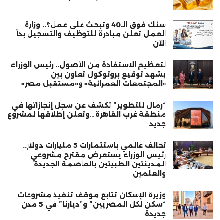
سنك فوق الـ40 وتبحث على عمل؟.. وزارة
العمل تعلن مبادرة للتوظيف والتسجيل بدأ
الآن
لتعظيم الاستفادة من الأصول.. رئيس الوزراء
يشهد توقيع بروتوكول تعاون بين
«المجتمعات العمرانية» و«مستقبل مصر»
“رمال للتطوير” تكشف عن سجل إنجازاتها في
منطقة غرب القاهرة…وتعلن إطلاقها لمشروع
جديد
تحالف عالمي باستثمارات 5 مليارات دولار..
رئيس الوزراء يستعرض مقترح مشروعي
المدينتين الطبيتين بالعاصمة الجديدة
والعلمين
وزيرة الإسكان تتابع موقف تنفيذ مشروعات
“سكن لكل المصريين” و”ديارنا” في 5 مدن
جديدة