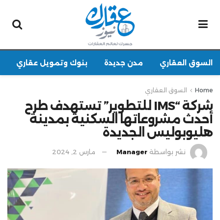
السوق العقاري
مدن جديدة
بنوك وتمويل عقاري
Home
السوق العقاري
شركة “IMS للتطوير” تستهدف طرح
أحدث مشروعاتها السكنية بمدينة
هليوبوليس الجديدة
نشر بواسطة
Manager
مارس 2, 2024