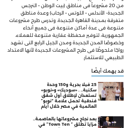
من 20 مشروعاً فى مناطق (بيت الوطن – النرجس
الجديدة- الأندلس – اللوتس – الرحاب) وعدة مناطق
متفرقة بمدينة القاهرة الجديدة، وتدرس طرح مشروعات
متنوعة فى عدة أماكن متنوعة فى جميع أنحاء
الجمهورية، لتوفير محفظة عقارية متنوعة للعملاء،
وخصوصًا المدن الجديدة ومدن الجيل الرابع التى تشهد
رواجًا ملحوظًا فى طرح المشروعات الجديدة لأنها الامتداد
الطبيعي للاستثمار.
قد يهمك أيضًا
25 فيلا بحرية و150 وحدة
سكنية.. . «سوديك» و«نوبو»
تستعدان لإطلاق أول شقق
فندقية تحمل علامة “نوبو”
العالمية في مصر خلال أيام
بعد نجاح مشروعاتها بالعاصمة..
مزايا تطلق ” Town Ten” في