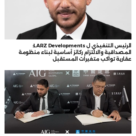
الرئيس التنفيذي ل LARZ Developments:
المصداقية والالتزام ركائز أساسية لبناء منظومة
عقارية تواكب متغيرات المستقبل