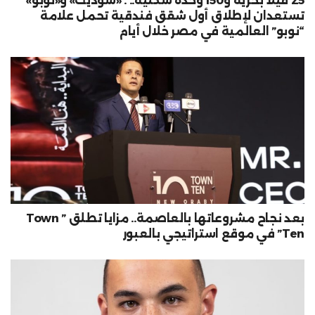
25 فيلا بحرية و150 وحدة سكنية.. . «سوديك» و«نوبو»
تستعدان لإطلاق أول شقق فندقية تحمل علامة
“نوبو” العالمية في مصر خلال أيام
بعد نجاح مشروعاتها بالعاصمة.. مزايا تطلق ” Town
Ten” في موقع استراتيجي بالعبور