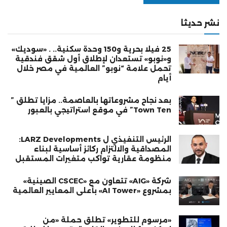
نشر حديثا
25 فيلا بحرية و150 وحدة سكنية.. . «سوديك»
و«نوبو» تستعدان لإطلاق أول شقق فندقية
تحمل علامة “نوبو” العالمية في مصر خلال
أيام
بعد نجاح مشروعاتها بالعاصمة.. مزايا تطلق ”
Town Ten” في موقع استراتيجي بالعبور
الرئيس التنفيذي ل LARZ Developments:
المصداقية والالتزام ركائز أساسية لبناء
منظومة عقارية تواكب متغيرات المستقبل
شركة «AIG» تتعاون مع «CSCEC الصينية»
بمشروع «AI Tower» بأعلى المعايير العالمية
«مرسوم للتطوير» تطلق حملة «من