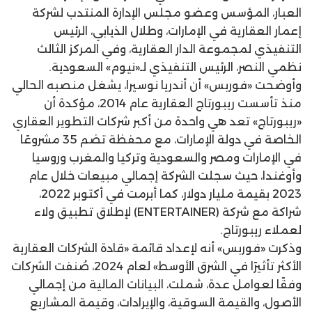
العبار، المؤسس وعضو مجلس الإدارة المنتدب لشركة
إعمار العقارية في الإمارات، وطلال الذيابي، الرئيس
التنفيذي لمجموعة الدار العقارية، وفي المركز الثالث
نظمي النصر، الرئيس التنفيذي لـ«نيوم» السعودية.
وأوضحت «فوربس» أن أندريا نوسيرا، يشغل منصبه الحالي
منذ تأسست ريبورتاج العقارية عام 2014، مؤكدة أن
«ريبورتاج» تعد هي واحدة من أكبر شركات التطوير العقاري
الخاصة في دولة الإمارات، مع محفظة تضم 35 مشروعًا
في الإمارات ومصر والسعودية وتركيا والمغرب وروسيا
وأوغندا، حيث سجلت الشركة إجمالي مبيعات خلال عام
2023 بقيمة مليار دولار، كما أبرمت في أكتوبر 2022،
شراكة مع شركة (ENTERTAINER) لإطلاق تطبيق ولاء
لعملاء ريبورتاج.
وذكرت «فوربس» أنه لإعداد قائمة «قادة الشركات العقارية
الأكثر تأثيرًا في الشرق الأوسط» لعام 2024، صُنفت الشركات
وفقًا لعوامل عدة، شملت، البيانات المالية من إجمالي
الأصول، والقيمة السوقية، والإيرادات، وقيمة المشاريع