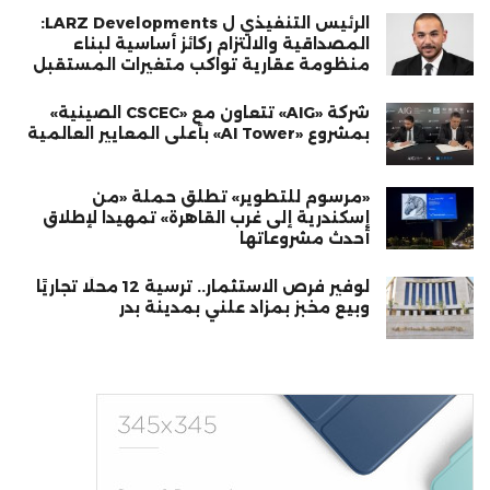
الرئيس التنفيذي ل LARZ Developments:
المصداقية والالتزام ركائز أساسية لبناء
منظومة عقارية تواكب متغيرات المستقبل
شركة «AIG» تتعاون مع «CSCEC الصينية»
بمشروع «AI Tower» بأعلى المعايير العالمية
«مرسوم للتطوير» تطلق حملة «من
إسكندرية إلى غرب القاهرة» تمهيدا لإطلاق
أحدث مشروعاتها
لوفير فرص الاستثمار.. ترسية 12 محلًا تجاريًا
وبيع مخبز بمزاد علني بمدينة بدر