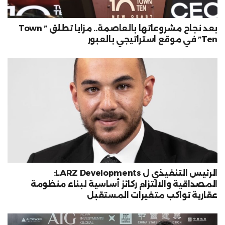
بعد نجاح مشروعاتها بالعاصمة.. مزايا تطلق ” Town
Ten” في موقع استراتيجي بالعبور
الرئيس التنفيذي ل LARZ Developments:
المصداقية والالتزام ركائز أساسية لبناء منظومة
عقارية تواكب متغيرات المستقبل