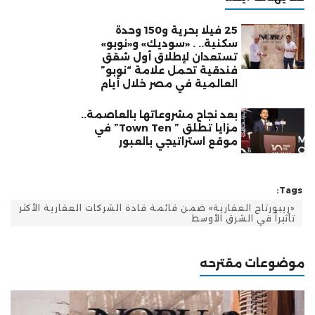
25 فيلا بحرية و150 وحدة
سكنية.. . «سوديك» و«نوبو»
تستعدان لإطلاق أول شقق
فندقية تحمل علامة “نوبو”
العالمية في مصر خلال أيام
بعد نجاح مشروعاتها بالعاصمة..
مزايا تطلق ” Town Ten” في
موقع استراتيجي بالعبور
Tags:
«ريبورتاج العقارية» ضمن قائمة قادة الشركات العقارية الأكثر
تأثيراً في الشرق الأوسط
موضوعات مقترحه