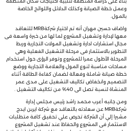
بناء على دراسة المنطقة لتلبية احتياجات سكان المنطقة
وعمل خطة الصيانة وكذلك الدلائل واللوائح الخاصة
بالمول.
واضاف حسين مهران أنه تم اختيار شركةMRB للتعاقد
معها لإدارة وتشغيل المشروع لما لها من خبرة واسعة فى
مجال استشارات ادارة وتشغيل المولات التجارية وربط
التطوير بالاستثمار فى مرحلة التشغيل الفعلية وهى
المرحلة الأطول عمرا للمشروع وتوفر الرؤى حول استخدام
مساحات مناسبة لنوع المول والعلامة التجارية ووضع
خطة صيانة شاملة وفعالة لضمان كفاءة الطاقة أثناء
التصميم وانخفاض تكاليف التشغيل على مدى عمر
المنشاة لنسبة تصل الى 40% من تكاليف التشغيل .
ومن جانبه أعرب محمد راشد رئيس مجلس إدارة
شركةMRB عن سعادته بالتعاقد مع شركة ايربن ايدج
مشيرا إلي أن الشركة تحرص علي تحقيق كافة متطلبات
الاستثمار فى المشروع والحفاظ عند تشغيل المشروع