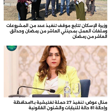
وزيرة الإسكان تتابع موقف تنفيذ عدد من المشروعات
وملفات العمل بمدينتي العاشر من رمضان وحدائق
العاشر من رمضان
منال عوض: تنفيذ 27 حملة تفتيشية بـ11محافظة
وإحالة 81 حالة للنيابات والشئون القانونية