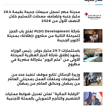
مدينة مصر تسجل مبيعات جديدة بقيمة 28.4
مليار جنيه وتضاعف معدلات التسليم خلال
النصف الأول من 2026
شركة PLDG Development تفتح باب الحجز
للمرحلة الثانية من مشروع «إطلالة» بمدينة
أكتوبر الجديدة
باستثمارات 29.7 مليار دولار.. رئيس الوزراء
يشهد إطلاق شركة الديار القطرية المرحلة
الأولى من “علم الروم” بشراكة مصرية في
مطروح
وزيرة الإسكان تتابع موقف تنفيذ عدد من
المشروعات وملفات العمل بمدينتي العاشر
من رمضان وحدائق العاشر من رمضان
“الرقابة المالية” تعلن تعديل ضوابط عمليات
التخصيم والتأجير التمويلي بالعملة الأجنبية