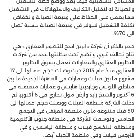
المشاكل التشغيلية فيما بعد ووضع خطة التشغيل
والصيانة له لتقليل التكاليف والاستهلاكات فى التشغيل
مما يعمل على الحفاظ على وديعة الصيانة وانخفاض
تكلفة التشغيل فيوفر فى وديعة الصيانة بنسبة تصل
الى 70%.
جدير بالذكر أن شركة « ايربن ايدج للتطوير العقاري » هي
نتاج تحالف قوي و تضم تحت مظلتها عدد من شركات
التطوير العقاري والمقاولات تعمل بسوق التطوير
العقاري منذ عام 2013 حيث وصلت حجم اعمالها الى 17
مشروع ما بين فيلات وعمارات في القاهرة الجديدة ما بين
مناطق اللوتس وجاردينيا هايتس و عمارات منفصله في
6 أكتوبر والشيخ زايد وأرض مول تجاري في 6 أكتوبر، ثم
دخلت الشركة منطقة الفيلات ووصلت حجم اعمالها الى
50 فيلا متنوعه مابين منطقة القرنفل في التجمع
الخامس وتوسعت الشركة في منطقة جنوب الأكاديمية
ومنطقه البنفسج فيلات و منطقة الياسمين و في
النرجس فيلات وفي منطقة الأحياء أيضا.