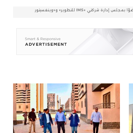
تعيين الدكتور المهندس أشرف هلال عضوًا بمجلس إدارة شركتي «IMS للتطوير» و«وينفسيتور