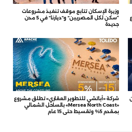
وزيرة الإسكان تتابع موقف تنفيذ مشروعات
“سكن لكل المصريين” و”ديارنا” في 5 مدن
جديدة
شركة «أباتشي للتطوير العقاري» تطلق مشروع
«Mersea North Coast» بالساحل الشمالي
بمقدم 5% وتقسيط حتى 15 عام