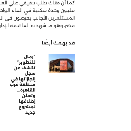
كما أن هناك طلب حقيقي علي العقا
مليون وحدة سكنية في العام الواحد 
المستثمرين الأجانب يحرصون في ال
مصر، وهو ما شهدته العاصمة الإداري
قد يهمك أيضًا
“رمال
للتطوير”
تكشف عن
سجل
إنجازاتها في
منطقة غرب
القاهرة…
وتعلن
إطلاقها
لمشروع
جديد