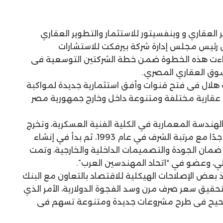
ارة شركتي IMS للتطوير العقاري و وينفسيتور للاستثمار والتطوير العقاري
 رئيس مجلس إدارة شركة بيرفكت للاستشارات
وجاءت هذه الخطوة ضمن خطة الشركتين التوسعية فى
وق العقاري المصري.
 هلال فى فتح قنوات وأفق استثمارية جديدة لمواكبة
عقارية مختلفة ومتنوعة داخل وخارج جمهورية مصر
هندسة المعمارية في الكلية الفنية العسكرية، وتخرج
على رأس فصله بتقدير التخرج: جيد جدًا مع مرتبة الشرف في عام 1993، ثم بدأ في إنشاء
ضمان الجودة والتصميمات الداخلية والخارجية، وتمت
ي، وعضو في “اتحاد المهندسين العرب”.
عض الإصلاحات الهيكلية للاقتصاد بالتعاون مع البنك
قيق سعر صرف مرن وسد الفجوة الدولارية، الأمر الذي
لصحيح فى طرح مشروعات جديدة ومتنوعة تسهم فى