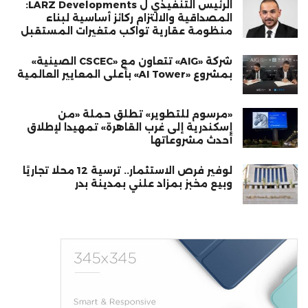
الرئيس التنفيذي ل LARZ Developments:
المصداقية والالتزام ركائز أساسية لبناء
منظومة عقارية تواكب متغيرات المستقبل
شركة «AIG» تتعاون مع «CSCEC الصينية»
بمشروع «AI Tower» بأعلى المعايير العالمية
«مرسوم للتطوير» تطلق حملة «من
إسكندرية إلى غرب القاهرة» تمهيدا لإطلاق
أحدث مشروعاتها
لوفير فرص الاستثمار.. ترسية 12 محلًا تجاريًا
وبيع مخبز بمزاد علني بمدينة بدر