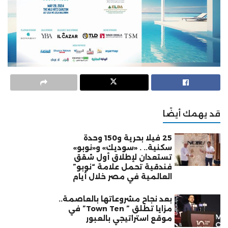
قد يهمك أيضًا
25 فيلا بحرية و150 وحدة
سكنية.. . «سوديك» و«نوبو»
تستعدان لإطلاق أول شقق
فندقية تحمل علامة “نوبو”
العالمية في مصر خلال أيام
بعد نجاح مشروعاتها بالعاصمة..
مزايا تطلق ” Town Ten” في
موقع استراتيجي بالعبور