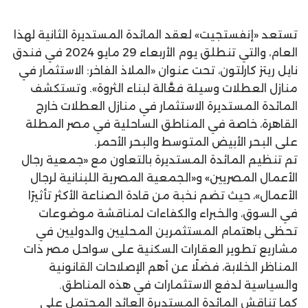
تستعد «إنفستجيت» لعقد المائدة المستديرة الثانية لهذا
العام، والتي تنطلق يوم الأربعاء 29 مايو 2024 في فندق
نايل ريتز كارلتون، تحت عنوان «الملاذ الفاخر: الاستثمار في
منازل العطلات وسيلة فعَّالة لبناء الثروة». وتستكشف
المائدة المستديرة الاستثمار في منازل العطلات خارج
القاهرة، خاصة في المناطق الساحلية في مصر المطلة
على البحر الأبيض المتوسط والبحر الأحمر.
تم تنظيم المائدة المستديرة بالتعاون مع «جمعية رجال
الأعمال المصريين» و«الجمعية المصرية اللبنانية لرجال
الأعمال»، حيث تضم نخبة من قادة الصناعة الأكثر تأثيرًا
في السوق، والخبراء والكفاءات لمناقشة موضوعات
تحظى باهتمام المستثمرين المحليين والدوليين في
مشاريع تطوير العقارات السكنية على سواحل مصر ذات
المناظر الخلابة، فضلًا عن أهم الإصلاحات القانونية
والسياسية لدفع الاستثمارات في هذه المناطق.
كما تناقش المائدة المستديرة العائد المحتمل على