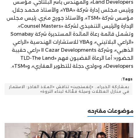
Land Developers»، والمهندس ياسر البلتاجي، مؤسس
ورئيس مجلس إدارة شركة «YBA»، والأستاذ محمد جلال،
مؤسس شركة «TSM»، والأستاذ جورج متري، رئيس مجلس
الإدارة والرئيس التنفيذي لشركة «Counsel Masters».
وتشمل قائمة رعاة المائدة المستديرة شركة Somabay
«الراعي البلاتيني»، وYBA للاستشارات الهندسية «الراعي
الذهبي»، وشركة Il Cazar Developments «راعي حقيبة
الحضور»؛ أما الرعاة الفضيون فهم «TLD-The Land
Developers»، و«وادي دجلة للتطوير العقاري»، و«TSM».
Tags:
بمشاركة الخبراء.. «إنفستجيت» تناقش «الملاذ الفاخر: الاستثمار
في منازل العطلات وسيلة فعَّالة لبناء الثروة»
موضوعات مقترحه