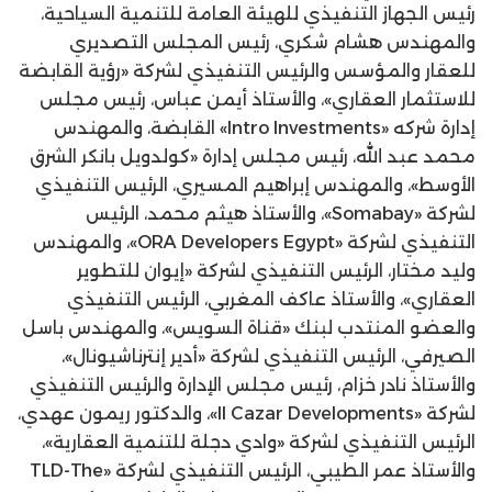
رئيس الجهاز التنفيذي للهيئة العامة للتنمية السياحية،
والمهندس هشام شكري، رئيس المجلس التصديري
للعقار والمؤسس والرئيس التنفيذي لشركة «رؤية القابضة
للاستثمار العقاري»، والأستاذ أيمن عباس، رئيس مجلس
إدارة شركه «Intro Investments» القابضة، والمهندس
محمد عبد الله، رئيس مجلس إدارة «كولدويل بانكر الشرق
الأوسط»، والمهندس إبراهيم المسيري، الرئيس التنفيذي
لشركة «Somabay»، والأستاذ هيثم محمد، الرئيس
التنفيذي لشركة «ORA Developers Egypt»، والمهندس
وليد مختار، الرئيس التنفيذي لشركة «إيوان للتطوير
العقاري»، والأستاذ عاكف المغربي، الرئيس التنفيذي
والعضو المنتدب لبنك «قناة السويس»، والمهندس باسل
الصيرفي، الرئيس التنفيذي لشركة «أدير إنترناشيونال»،
والأستاذ نادر خزام، رئيس مجلس الإدارة والرئيس التنفيذي
لشركة «Il Cazar Developments»، والدكتور ريمون عهدي،
الرئيس التنفيذي لشركة «وادي دجلة للتنمية العقارية»،
والأستاذ عمر الطيبي، الرئيس التنفيذي لشركة «TLD-The