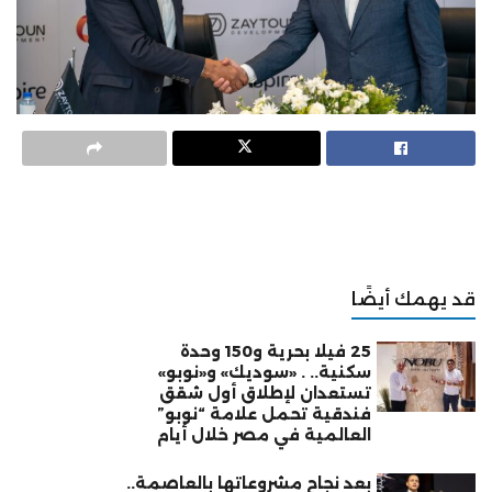
قد يهمك أيضًا
25 فيلا بحرية و150 وحدة
سكنية.. . «سوديك» و«نوبو»
تستعدان لإطلاق أول شقق
فندقية تحمل علامة “نوبو”
العالمية في مصر خلال أيام
بعد نجاح مشروعاتها بالعاصمة..