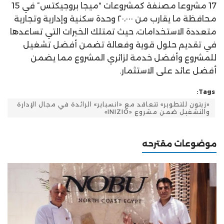
17 مشروعا مصنفة كمشروعات “ميجا بروجيكتس” في 15
محافظة ما يقارب من ٢٠،٠٠٠ وحدة سكنية وإدارية وتجارية
متعددة الاستخدامات، حيث تمتلك الخبرات التي تساعدها
في تقديم حلول قوية وفعالة تضمن أفضل تشغيل
للمشروع وأفضل خدمة لزائري المشروع مما يضمن
أفضل عائد على الاستثمار.
Tags:
«زيتون للتطوير» تتعاقد مع «انسباير» الرائدة في مجال الإدارة
والتشغيل ضمن مشروع «INIZIO»
موضوعات مقترحه