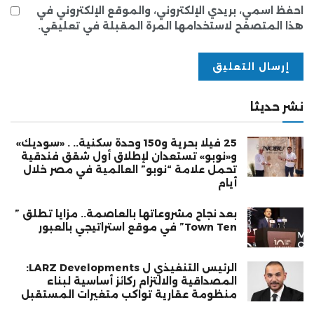
احفظ اسمي، بريدي الإلكتروني، والموقع الإلكتروني في
هذا المتصفح لاستخدامها المرة المقبلة في تعليقي.
نشر حديثا
25 فيلا بحرية و150 وحدة سكنية.. . «سوديك»
و«نوبو» تستعدان لإطلاق أول شقق فندقية
تحمل علامة “نوبو” العالمية في مصر خلال
أيام
بعد نجاح مشروعاتها بالعاصمة.. مزايا تطلق ”
Town Ten” في موقع استراتيجي بالعبور
الرئيس التنفيذي ل LARZ Developments:
المصداقية والالتزام ركائز أساسية لبناء
منظومة عقارية تواكب متغيرات المستقبل