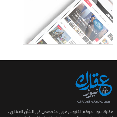
عقارك نيوز ، موقع الكتروني عربي متخصص في الشأن العقاري ،