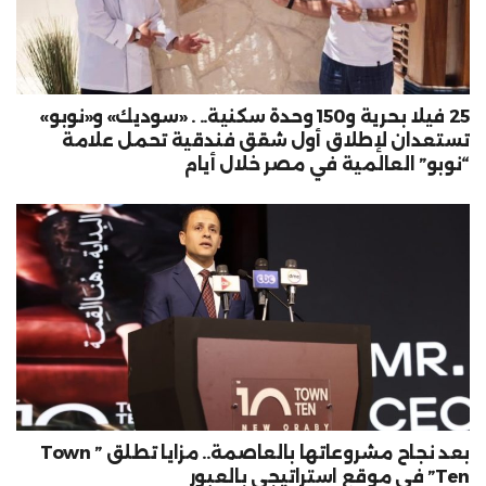
25 فيلا بحرية و150 وحدة سكنية.. . «سوديك» و«نوبو»
تستعدان لإطلاق أول شقق فندقية تحمل علامة
“نوبو” العالمية في مصر خلال أيام
بعد نجاح مشروعاتها بالعاصمة.. مزايا تطلق ” Town
Ten” في موقع استراتيجي بالعبور