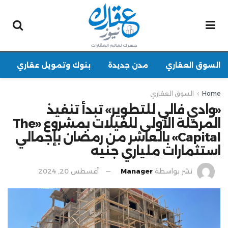
السوق العقاري
مدن جديدة
بنوك وتمويل عقاري
Home
السوق العقاري
«وادي فالي للتطوير» تبدأ تنفيذ
المرحلة الأولى للفيلات بمشروع «The
Capital» بالعاشر من رمضان بإجمالي
استثمارات ملياري جنيه
نشر بواسطة
Manager
أغسطس 20, 2024