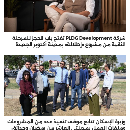
شركة PLDG Development تفتح باب الحجز للمرحلة
الثانية من مشروع «إطلالة» بمدينة أكتوبر الجديدة
وزيرة الإسكان تتابع موقف تنفيذ عدد من المشروعات
وملفات العمل بمدينتي العاشر من رمضان وحدائق