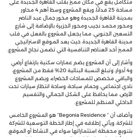
متكامل يقع في مكان مميز بقلب القاهرة الجديدة على
مساحة 25 فدانًا، ويقع المشروع وسط أهم 4 محاور
بمدينة القاهرة الجديدة وهو محور جمال عبد الناصر
ومحور محمد نجيب ومحور الجزيرة بالإضافة إلى شارع
التسعين الجنوبي، مما يجعل المشروع بالفعل في قلب
مدينة القاهرة الجديدة، حيث يعد الموقع الاستراتيجي
المميز أحد العناصر التنافسية التي تضمن نجاح المشروع.
وأشار إلى أن المشروع يضم عمارات سكنية بارتفاع أرضي
و4 أدوار، وتبلغ النسبة البنائية 20% فقط من المشروع،
والباقي مخصص للمساحات الخضراء، ويضم المشروع
نادي اجتماعي، وحمام سباحة، وساحة انتظار سيارات تحت
الأرض، مما يحافظ على الشكل الجمالي والتقسيم
الداخلي المنظم للمشروع.
وأضاف أن ” Begonia Residence” هو المشروع الخامس
للشركة، ويأتي إطلاقه في إطار الخطة التوسعية للشركة
بتنويع محفظة استثماراتها سواء في النشاط أو الموقع،