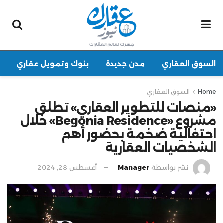
السوق العقاري
مدن جديدة
بنوك وتمويل عقاري
Home
السوق العقاري
«منصات للتطوير العقاري» تطلق
مشروع «Begonia Residence» خلال
احتفالية ضخمة بحضور أهم
الشخصيات العقارية
نشر بواسطة
Manager
أغسطس 28, 2024