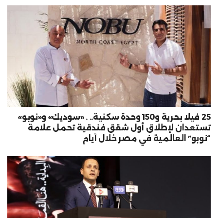
25 فيلا بحرية و150 وحدة سكنية.. . «سوديك» و«نوبو»
تستعدان لإطلاق أول شقق فندقية تحمل علامة
“نوبو” العالمية في مصر خلال أيام