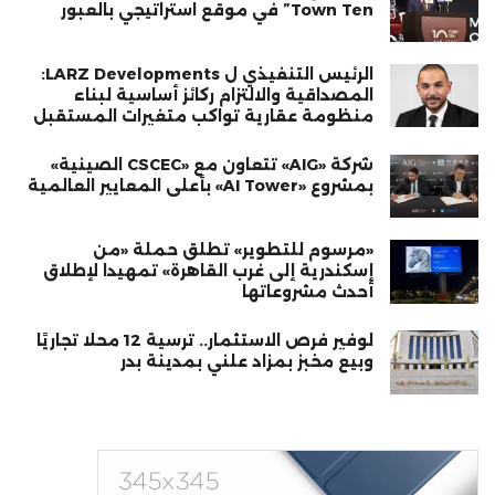
Town Ten” في موقع استراتيجي بالعبور
الرئيس التنفيذي ل LARZ Developments:
المصداقية والالتزام ركائز أساسية لبناء
منظومة عقارية تواكب متغيرات المستقبل
شركة «AIG» تتعاون مع «CSCEC الصينية»
بمشروع «AI Tower» بأعلى المعايير العالمية
«مرسوم للتطوير» تطلق حملة «من
إسكندرية إلى غرب القاهرة» تمهيدا لإطلاق
أحدث مشروعاتها
لوفير فرص الاستثمار.. ترسية 12 محلًا تجاريًا
وبيع مخبز بمزاد علني بمدينة بدر