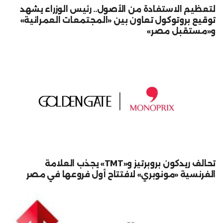
لتعظيم الاستفادة من الأصول.. رئيس الوزراء يشهد
توقيع بروتوكول تعاون بين «المجتمعات العمرانية»
و«مستقبل مصر»
تحالف ريدكون بروبرتيز و«TMT» يجذب العلامة
الفرنسية «مونوبري» لافتتاح أول فروعها في مصر