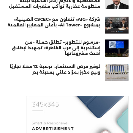
المصداقية والالتزام ركائز أساسية لبناء
منظومة عقارية تواكب متغيرات المستقبل
شركة «AIG» تتعاون مع «CSCEC الصينية»
بمشروع «AI Tower» بأعلى المعايير العالمية
«مرسوم للتطوير» تطلق حملة «من
إسكندرية إلى غرب القاهرة» تمهيدا لإطلاق
أحدث مشروعاتها
لوفير فرص الاستثمار.. ترسية 12 محلًا تجاريًا
وبيع مخبز بمزاد علني بمدينة بدر