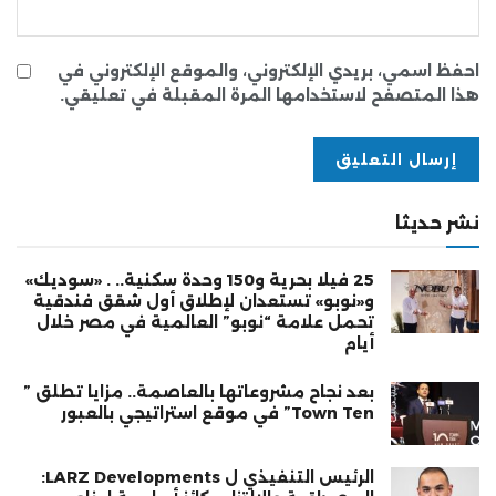
احفظ اسمي، بريدي الإلكتروني، والموقع الإلكتروني في
هذا المتصفح لاستخدامها المرة المقبلة في تعليقي.
نشر حديثا
25 فيلا بحرية و150 وحدة سكنية.. . «سوديك»
و«نوبو» تستعدان لإطلاق أول شقق فندقية
تحمل علامة “نوبو” العالمية في مصر خلال
أيام
بعد نجاح مشروعاتها بالعاصمة.. مزايا تطلق ”
Town Ten” في موقع استراتيجي بالعبور
الرئيس التنفيذي ل LARZ Developments: