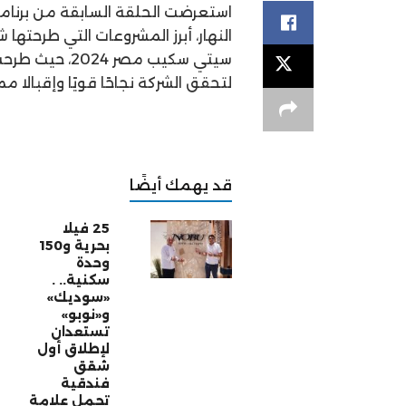
استعرضت الحلقة السابقة من برنامج
سيتي سكيب مصر
لتحقق الشركة نجاحًا قويًا وإقبالا 
قد يهمك أيضًا
25 فيلا
بحرية و150
وحدة
سكنية.. .
«سوديك»
و«نوبو»
تستعدان
لإطلاق أول
شقق
فندقية
تحمل علامة