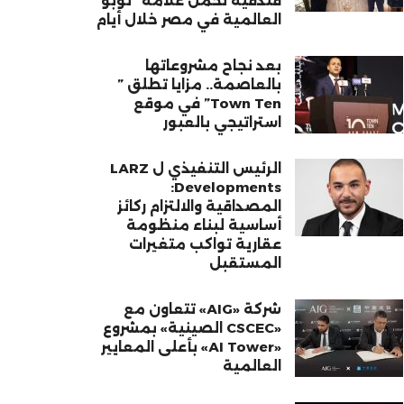
فندقية تحمل علامة “نوبو”
العالمية في مصر خلال أيام
بعد نجاح مشروعاتها
بالعاصمة.. مزايا تطلق ”
Town Ten” في موقع
استراتيجي بالعبور
الرئيس التنفيذي ل LARZ
Developments:
المصداقية والالتزام ركائز
أساسية لبناء منظومة
عقارية تواكب متغيرات
المستقبل
شركة «AIG» تتعاون مع
«CSCEC الصينية» بمشروع
«AI Tower» بأعلى المعايير
العالمية