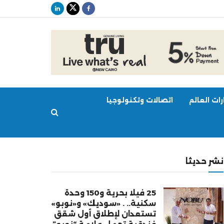
ات العالم
اتصالات وتكنولوجيا
نشر حديثا
25 فيلا بحرية و150 وحدة
سكنية.. . «سوديك» و«نوبو»
تستعدان لإطلاق أول شقق