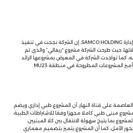
قال إبراهيم زايد، نائب رئيس مجلس إدارة SAMCO HOLDING، إن الشركة نجحت في تنفيذ
ئها، حيث طرحت الشركة مشروع “ريفالي” والذي تم
 منذ إطلاقه، كما تواجدت الشركة في المعرض بمشروعها الرائد
والأحدث “ذا فايف” والذي يعتبر من أميز المشروعات المطروحة في منطقة MU23
العاصمة على قناة النهار، أن المشروع طبي إداري ويضم
مشروع مبنى طبي كاملا مجهزا وفقا للاشتراطات الطبية،
شروع بما يتيح سهولة الانتقال بين كلا المبنيين،
حور الأمل، كما أن المشروع يتميز بتصميم معماري