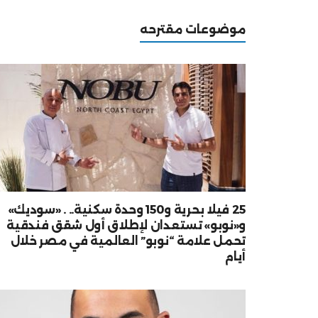
موضوعات مقترحه
25 فيلا بحرية و150 وحدة سكنية.. . «سوديك»
و«نوبو» تستعدان لإطلاق أول شقق فندقية
تحمل علامة “نوبو” العالمية في مصر خلال
أيام