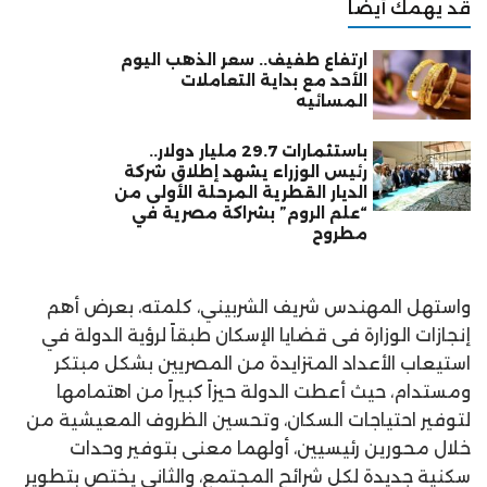
قد يهمك أيضًا
ارتفاع طفيف.. سعر الذهب اليوم
الأحد مع بداية التعاملات
المسائيه
باستثمارات 29.7 مليار دولار..
رئيس الوزراء يشهد إطلاق شركة
الديار القطرية المرحلة الأولى من
“علم الروم” بشراكة مصرية في
مطروح
واستهل المهندس شريف الشربيني، كلمته، بعرض أهم
إنجازات الوزارة فى قضايا الإسكان طبقاً لرؤية الدولة في
استيعاب الأعداد المتزايدة من المصريين بشكل مبتكر
ومستدام، حيث أعطت الدولة حيزاً كبيراً من اهتمامها
لتوفير احتياجات السكان، وتحسين الظروف المعيشية من
خلال محورين رئيسيين، أولهما معنى بتوفير وحدات
سكنية جديدة لكل شرائح المجتمع، والثاني يختص بتطوير