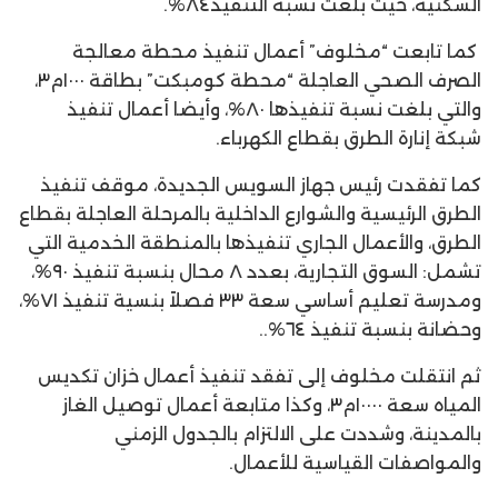
السكنية، حيث بلغت نسبة التنفيذ٨٤%.
كما تابعت “مخلوف” أعمال تنفيذ محطة معالجة
الصرف الصحي العاجلة “محطة كومبكت” بطاقة ١٠٠٠م٣،
والتي بلغت نسبة تنفيذها ٨٠%، وأيضا أعمال تنفيذ
شبكة إنارة الطرق بقطاع الكهرباء.
كما تفقدت رئيس جهاز السويس الجديدة، موقف تنفيذ
الطرق الرئيسية والشوارع الداخلية بالمرحلة العاجلة بقطاع
الطرق، والأعمال الجاري تنفيذها بالمنطقة الخدمية التي
تشمل: السوق التجارية، بعدد ٨ محال بنسبة تنفيذ ٩٠%،
ومدرسة تعليم أساسي سعة ٣٣ فصلاً بنسية تنفيذ ٧١%،
وحضانة بنسبة تنفيذ ٦٤%..
ثم انتقلت مخلوف إلى تفقد تنفيذ أعمال خزان تكديس
المياه سعة ١٠٠٠٠م٣، وكذا متابعة أعمال توصيل الغاز
بالمدينة، وشددت على الالتزام بالجدول الزمني
والمواصفات القياسية للأعمال.