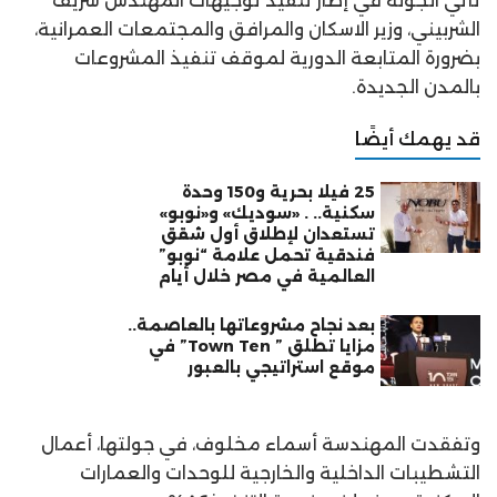
تأتي الجولة في إطار تنفيذ توجيهات المهندس شريف
الشربيني، وزير الاسكان والمرافق والمجتمعات العمرانية،
بضرورة المتابعة الدورية لموقف تنفيذ المشروعات
بالمدن الجديدة.
قد يهمك أيضًا
25 فيلا بحرية و150 وحدة
سكنية.. . «سوديك» و«نوبو»
تستعدان لإطلاق أول شقق
فندقية تحمل علامة “نوبو”
العالمية في مصر خلال أيام
بعد نجاح مشروعاتها بالعاصمة..
مزايا تطلق ” Town Ten” في
موقع استراتيجي بالعبور
وتفقدت المهندسة أسماء مخلوف، في جولتها، أعمال
التشطيبات الداخلية والخارجية للوحدات والعمارات