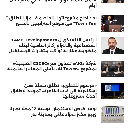
أيام
بعد نجاح مشروعاتها بالعاصمة.. مزايا تطلق ”
Town Ten” في موقع استراتيجي بالعبور
الرئيس التنفيذي ل LARZ Developments:
المصداقية والالتزام ركائز أساسية لبناء
منظومة عقارية تواكب متغيرات المستقبل
شركة «AIG» تتعاون مع «CSCEC الصينية»
بمشروع «AI Tower» بأعلى المعايير العالمية
«مرسوم للتطوير» تطلق حملة «من
إسكندرية إلى غرب القاهرة» تمهيدا لإطلاق
أحدث مشروعاتها
لوفير فرص الاستثمار.. ترسية 12 محلًا تجاريًا
وبيع مخبز بمزاد علني بمدينة بدر