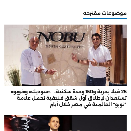
موضوعات مقترحه
25 فيلا بحرية و150 وحدة سكنية.. . «سوديك» و«نوبو»
تستعدان لإطلاق أول شقق فندقية تحمل علامة
“نوبو” العالمية في مصر خلال أيام