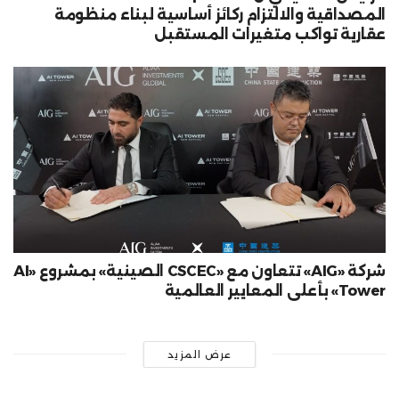
المصداقية والالتزام ركائز أساسية لبناء منظومة
عقارية تواكب متغيرات المستقبل
شركة «AIG» تتعاون مع «CSCEC الصينية» بمشروع «AI
Tower» بأعلى المعايير العالمية
عرض المزيد