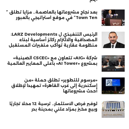
بعد نجاح مشروعاتها بالعاصمة.. مزايا تطلق ”
Town Ten” في موقع استراتيجي بالعبور
الرئيس التنفيذي ل LARZ Developments:
المصداقية والالتزام ركائز أساسية لبناء
منظومة عقارية تواكب متغيرات المستقبل
شركة «AIG» تتعاون مع «CSCEC الصينية»
بمشروع «AI Tower» بأعلى المعايير العالمية
«مرسوم للتطوير» تطلق حملة «من
إسكندرية إلى غرب القاهرة» تمهيدا لإطلاق
أحدث مشروعاتها
لوفير فرص الاستثمار.. ترسية 12 محلًا تجاريًا
وبيع مخبز بمزاد علني بمدينة بدر