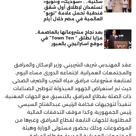
سكنية.. . «سوديك» و«نوبو»
تستعدان لإطلاق أول شقق
فندقية تحمل علامة “نوبو”
العالمية في مصر خلال أيام
بعد نجاح مشروعاتها بالعاصمة..
مزايا تطلق ” Town Ten” في
موقع استراتيجي بالعبور
عقد المهندس شريف الشربيني، وزير الإسكان والمرافق
والمجتمعات العمرانية، اجتماعه الدورى مساء اليوم،
لمتابعة مشروعات مرافق مياه الشرب والصرف الصحى،
حيث تم استعراض الجهود المبذولة لتوطين الصناعات
ذات الصلة بقطاع المرافق، بالتنسيق مع الجهات المعنية،
تنفيذاً لتوجيهات فخامة الرئيس عبدالفتاح السيسي،
رئيس الجمهورية، وكذا موقف التدفقات المالية
المطلوبة للجهات التابعة لقطاع المرافق، وغيرها من
الموضوعات، وذلك بحضور مسئولى الوزارة وهيئة
المجتمعات العمرانية الجديدة، وقطاع المرافق.