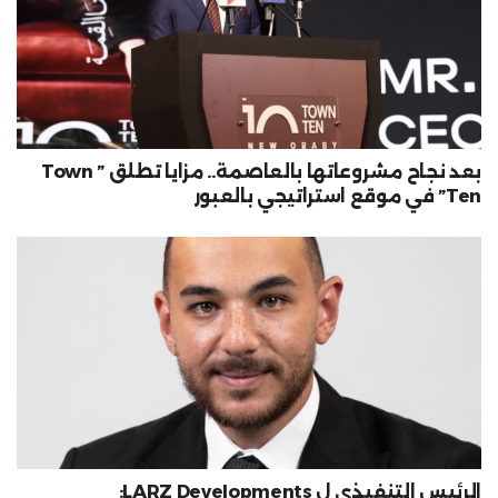
بعد نجاح مشروعاتها بالعاصمة.. مزايا تطلق ” Town
Ten” في موقع استراتيجي بالعبور
الرئيس التنفيذي ل LARZ Developments: