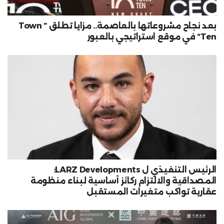
بعد نجاح مشروعاتها بالعاصمة.. مزايا تطلق ” Town
Ten” في موقع استراتيجي بالعبور
الرئيس التنفيذي ل LARZ Developments:
المصداقية والالتزام ركائز أساسية لبناء منظومة
عقارية تواكب متغيرات المستقبل