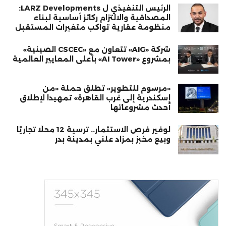
الرئيس التنفيذي ل LARZ Developments:
المصداقية والالتزام ركائز أساسية لبناء
منظومة عقارية تواكب متغيرات المستقبل
شركة «AIG» تتعاون مع «CSCEC الصينية»
بمشروع «AI Tower» بأعلى المعايير العالمية
«مرسوم للتطوير» تطلق حملة «من
إسكندرية إلى غرب القاهرة» تمهيدا لإطلاق
أحدث مشروعاتها
لوفير فرص الاستثمار.. ترسية 12 محلًا تجاريًا
وبيع مخبز بمزاد علني بمدينة بدر