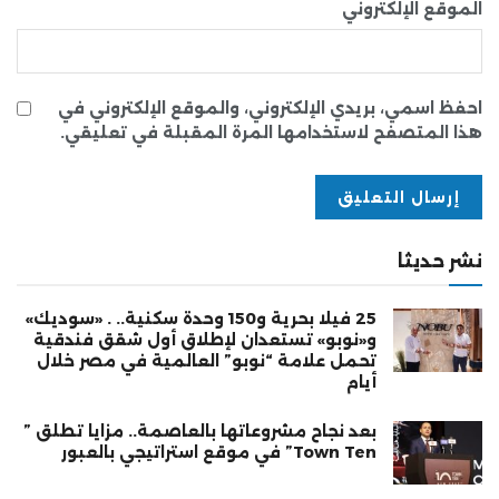
الموقع الإلكتروني
احفظ اسمي، بريدي الإلكتروني، والموقع الإلكتروني في
هذا المتصفح لاستخدامها المرة المقبلة في تعليقي.
نشر حديثا
25 فيلا بحرية و150 وحدة سكنية.. . «سوديك»
و«نوبو» تستعدان لإطلاق أول شقق فندقية
تحمل علامة “نوبو” العالمية في مصر خلال
أيام
بعد نجاح مشروعاتها بالعاصمة.. مزايا تطلق ”
Town Ten” في موقع استراتيجي بالعبور