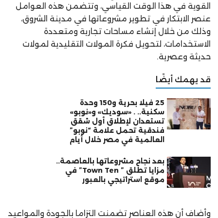
القوية في هذا الوقت القياسي، وتتضمن هذه العوامل
عنصر الابتكار في تطوير مشروعاتها في مدينة الشروق،
وذلك من خلال إنشاء مساحات تجارية ومتعددة
الاستخدامات، لتحويل فكرة المولات التقليدية لمولات
حديثة وعصرية.
قد يهمك أيضًا
25 فيلا بحرية و150 وحدة
سكنية.. . «سوديك» و«نوبو»
تستعدان لإطلاق أول شقق
فندقية تحمل علامة “نوبو”
العالمية في مصر خلال أيام
بعد نجاح مشروعاتها بالعاصمة..
مزايا تطلق ” Town Ten” في
موقع استراتيجي بالعبور
وأضاف أن هذه العناصر تضمنت التزاما بالجودة والمواعيد