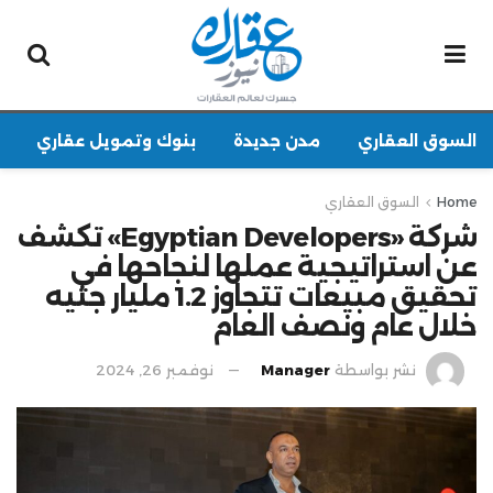
السوق العقاري
مدن جديدة
بنوك وتمويل عقاري
Home
السوق العقاري
شركة «Egyptian Developers» تكشف
عن استراتيجية عملها لنجاحها في
تحقيق مبيعات تتجاوز 1.2 مليار جنيه
خلال عام ونصف العام
نشر بواسطة
Manager
نوفمبر 26, 2024