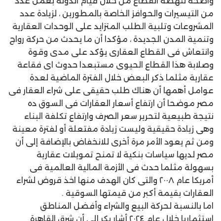
واضحة لنهضه القطاع من خلال قيام الدولة بعمل عدد
من التيسيرات والحوافز الخاصة بالمطورين ، لزيادة عدد
المشروعات وتلبية الطلب المتزايد على الوحدات العقارية
وتنمية المدن الجديدة ، مؤكدا أن ما يحدث من حركة رواج
وانتعاش فى القطاع العقارى يؤكد على مدى وقوة
وصلابة هذا القطاع الحيوى مستبعدا حدوث اى فقاعة
عقارية مثلما ذكر البعض خلال الفترة الماضية لعدة
عوامل أهمها أن هناك طلب حقيقى على شراء العقار فى
مصر موضحا أن ارتفاع أسعار العقارات فى السوق ده
نتيجة طبيعية لتحرير سعر الصرف وارتفاع تكلفة البناء
وهى زيادة حقيقية وليست زيادة مفتعلة أو لفترة معينة
ومن ثم يعود الأمر مرة أخرى للانخفاض بالإضافة إلى أن
مصر لديها سياسات بنكية لا تمنح تمويلات عقارية
بسهولة مثلما حدث فى الأزمة المالية العالمية فى
أمريكا عام ٢٠٠٨ والتى كان الهدف منها اخذ قروض لشراء
العقارات بقيمة أكبر من قيمتها السوقية .
اما بالنسبة لحركة البيع والشراء وأفضل المناطق
استثماريا خلال عام ٢٠٢٤ أشار بكر إلى أن شرق القاهرة