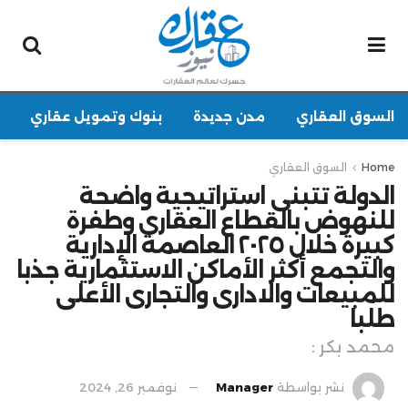
السوق العقاري
مدن جديدة
بنوك وتمويل عقاري
Home
السوق العقاري
الدولة تتبنى استراتيجية واضحة
للنهوض بالقطاع العقارى وطفرة
كبيرة خلال ٢٠٢٥ العاصمة الإدارية
والتجمع أكثر الأماكن الاستثمارية جذبا
للمبيعات والادارى والتجارى الأعلى
طلبا
محمد بكر :
نشر بواسطة
Manager
نوفمبر 26, 2024