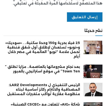
هذا المتصفح لاستخدامها المرة المقبلة في تعليقي.
نشر حديثا
25 فيلا بحرية و150 وحدة سكنية.. . «سوديك»
و«نوبو» تستعدان لإطلاق أول شقق فندقية
تحمل علامة “نوبو” العالمية في مصر خلال
أيام
بعد نجاح مشروعاتها بالعاصمة.. مزايا تطلق ”
Town Ten” في موقع استراتيجي بالعبور
الرئيس التنفيذي ل LARZ Developments:
المصداقية والالتزام ركائز أساسية لبناء
منظومة عقارية تواكب متغيرات المستقبل
شركة «AIG» تتعاون مع «CSCEC الصينية»