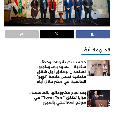
قد يهمك أيضًا
25 فيلا بحرية و150 وحدة
سكنية.. . «سوديك» و«نوبو»
تستعدان لإطلاق أول شقق
فندقية تحمل علامة “نوبو”
العالمية في مصر خلال أيام
بعد نجاح مشروعاتها بالعاصمة..
مزايا تطلق ” Town Ten” في
موقع استراتيجي بالعبور