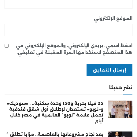
الموقع الإلكتروني
احفظ اسمي، بريدي الإلكتروني، والموقع الإلكتروني في
هذا المتصفح لاستخدامها المرة المقبلة في تعليقي.
نشر حديثا
25 فيلا بحرية و150 وحدة سكنية.. . «سوديك»
و«نوبو» تستعدان لإطلاق أول شقق فندقية
تحمل علامة “نوبو” العالمية في مصر خلال
أيام
بعد نجاح مشروعاتها بالعاصمة.. مزايا تطلق ”