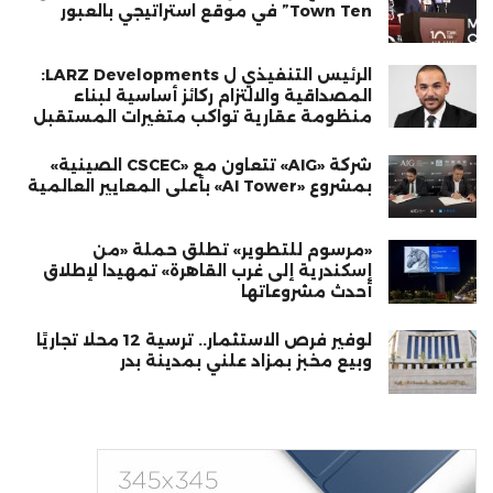
Town Ten” في موقع استراتيجي بالعبور
الرئيس التنفيذي ل LARZ Developments:
المصداقية والالتزام ركائز أساسية لبناء
منظومة عقارية تواكب متغيرات المستقبل
شركة «AIG» تتعاون مع «CSCEC الصينية»
بمشروع «AI Tower» بأعلى المعايير العالمية
«مرسوم للتطوير» تطلق حملة «من
إسكندرية إلى غرب القاهرة» تمهيدا لإطلاق
أحدث مشروعاتها
لوفير فرص الاستثمار.. ترسية 12 محلًا تجاريًا
وبيع مخبز بمزاد علني بمدينة بدر