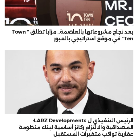
بعد نجاح مشروعاتها بالعاصمة.. مزايا تطلق ” Town
Ten” في موقع استراتيجي بالعبور
الرئيس التنفيذي ل LARZ Developments:
المصداقية والالتزام ركائز أساسية لبناء منظومة
عقارية تواكب متغيرات المستقبل