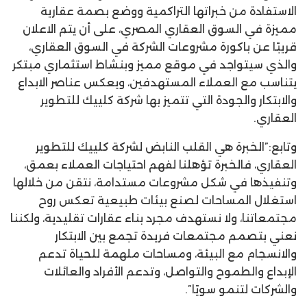
الاستفادة من خبراتها التراكمية ووضع بصمة عقارية
مميزة في السوق العقاري المصري، على أن يتم الاعلان
قريبًا عن باكورة مشروعات الشركة في السوق العقاري،
والذي سيتواجد في موقع مميز وبنشاط استثماري مبتكر
يتناسب مع العملاء المستهدفين، ويعكس عناصر الابداع
والابتكار والجودة التي تتميز بها شركة كلييك للتطوير
العقاري.
وتابع:”الخبرة هي القلب النابض لشركة كلييك للتطوير
العقاري، فالخبرة تؤهلنا لفهم احتياجات العملاء بعمق،
وتنفيذها في شكل مشروعات مستدامة، نتقن من خلالها
استغلال المساحات لصنع بيئات طبيعية تعكس روح
مجتمعاتنا، ولا نستهدف مجرد بناء عقارات تقليدية، ولكننا
نعني بتصمم مجتمعات فريدة تجمع بين الابتكار
والانسجام مع البيئة، ومساحات ملهمة للحياة تدعم
الإبداع والطموح والتواصل، وتدعم الأفراد والعائلات
والشركات لتنمو سويًا”.