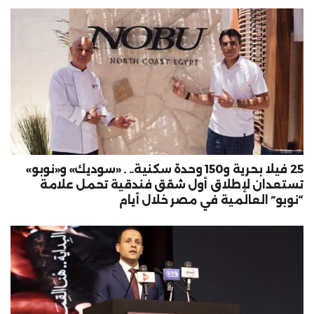
25 فيلا بحرية و150 وحدة سكنية.. . «سوديك» و«نوبو»
تستعدان لإطلاق أول شقق فندقية تحمل علامة
“نوبو” العالمية في مصر خلال أيام