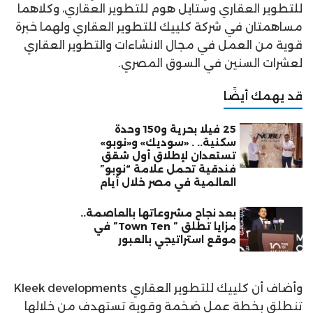
للتطوير العقاري وستايل هوم للتطوير العقاري، وكلاهما
مساهمتان في شركة كلييك للتطوير العقاري ولهما خبرة
قوية من العمل في مجال الانشاءات والتطوير العقاري
لعشرات السنين في السوق المصري.
قد يهمك أيضًا
25 فيلا بحرية و150 وحدة
سكنية.. . «سوديك» و«نوبو»
تستعدان لإطلاق أول شقق
فندقية تحمل علامة “نوبو”
العالمية في مصر خلال أيام
بعد نجاح مشروعاتها بالعاصمة..
مزايا تطلق ” Town Ten” في
موقع استراتيجي بالعبور
وأضاف أن كلييك للتطوير العقاري Kleek developments
تنطلق بخطة عمل ضخمة وقوية تستهدف من خلالها