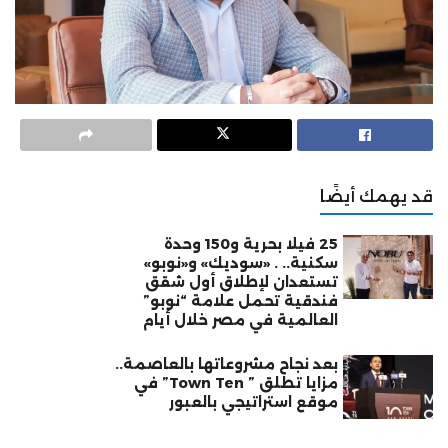
قد يهمك أيضًا
25 فيلا بحرية و150 وحدة
سكنية.. . «سوديك» و«نوبو»
تستعدان لإطلاق أول شقق
فندقية تحمل علامة “نوبو”
العالمية في مصر خلال أيام
بعد نجاح مشروعاتها بالعاصمة..
مزايا تطلق ” Town Ten” في
موقع استراتيجي بالعبور