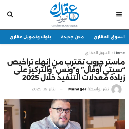
السوق العقاري
مدن جديدة
بنوك وتمويل عقاري
Home
السوق العقاري
ماستر جروب تقترب من إنهاء تراخيص
“سيتي أوفال” و”ونس” والتركيز على
زيادة معدلات التنفيذ خلال 2025
نشر بواسطة
Manager
يناير 19, 2025