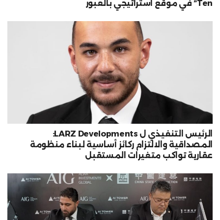
Ten” في موقع استراتيجي بالعبور
الرئيس التنفيذي ل LARZ Developments:
المصداقية والالتزام ركائز أساسية لبناء منظومة
عقارية تواكب متغيرات المستقبل