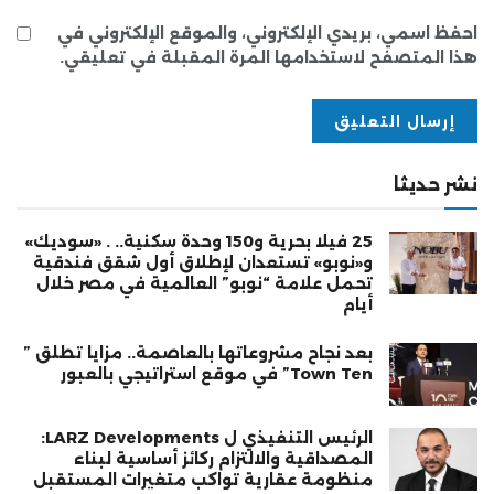
احفظ اسمي، بريدي الإلكتروني، والموقع الإلكتروني في
هذا المتصفح لاستخدامها المرة المقبلة في تعليقي.
نشر حديثا
25 فيلا بحرية و150 وحدة سكنية.. . «سوديك»
و«نوبو» تستعدان لإطلاق أول شقق فندقية
تحمل علامة “نوبو” العالمية في مصر خلال
أيام
بعد نجاح مشروعاتها بالعاصمة.. مزايا تطلق ”
Town Ten” في موقع استراتيجي بالعبور
الرئيس التنفيذي ل LARZ Developments:
المصداقية والالتزام ركائز أساسية لبناء
منظومة عقارية تواكب متغيرات المستقبل