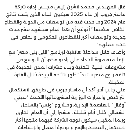
قال المهندس محمد لاشين رئيس مجلس إدارة شركة
ماستر جروب، إن عام 2025 سيكون العام الذي يتمم نتائج
عام 2024 وما حدث فيه من توسعات من الدولة والقطاع
الخاص، مضيفا ” أتوقع أن هذا العام سيشهد مشروعات
جديدة وتوسعات أكبر للقطاعين الحكومي والخاص في
حجم عملهم”.
وأضاف خلال مداخلة هاتفية لبرنامج “اللى بني مصر” مع
الإعلامية مروة الحداد علي راديو مصر، أن التوسع فى
مشروعات البنية التحتية وبناء عشرات المدن الجديدة في
كافة ربوع مصر ستبدأ تظهر نتائجه الجيدة خلال الفترة
المقبلة.
علي جانب آخر، أكد أن ماستر جروب فى طريقها لاستكمال
التراخيص والقرارات الوزارية لمشروعاتها الأحدث “سيتي
أوفال” بالعاصمة الإدارية، ومشروع “ونس” بالساحل
الشمالي خلال أيام قليلة ، مشيرا إلي أن العام الجاري
وربما المقبل سيكون توجه الشركة فيهما متجها أكثر
لاستكمال التنفيذ، والإسراع بوتيرة العمل والإنشاءات.