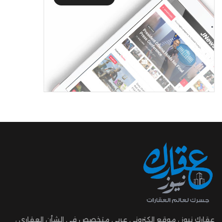
عقارك نيوز ، موقع الكتروني عربي متخصص في الشأن العقاري ،