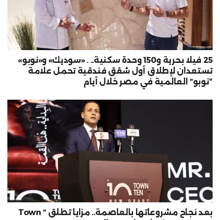
25 فيلا بحرية و150 وحدة سكنية.. . «سوديك» و«نوبو»
تستعدان لإطلاق أول شقق فندقية تحمل علامة
“نوبو” العالمية في مصر خلال أيام
بعد نجاح مشروعاتها بالعاصمة.. مزايا تطلق ” Town