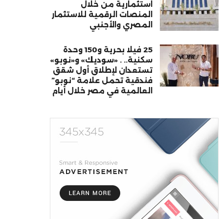
استثمارية من خلال
المنصات الرقمية للاستثمار
المصري والأجنبي
25 فيلا بحرية و150 وحدة
سكنية.. . «سوديك» و«نوبو»
تستعدان لإطلاق أول شقق
فندقية تحمل علامة “نوبو”
العالمية في مصر خلال أيام