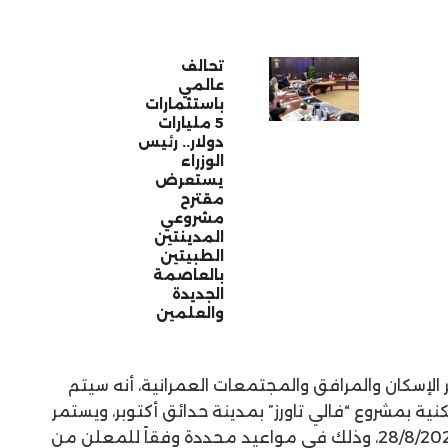
تحالف
عالمي
باستثمارات
5 مليارات
دولار.. رئيس
الوزراء
يستعرض
مقترح
مشروعي
المدينتين
الطبيتين
بالعاصمة
الجديدة
والعلمين
الإسكان والمرافق والمجتمعات العمرانية، أنه سيتم
نية بمشروع “فالي تاورز” بمدينة حدائق أكتوبر، ويستمر
تسليم الوحدات حتى يوم الأربعاء 28/8/2025، وذلك في مواعيد محددة وفقاً للمعلن من