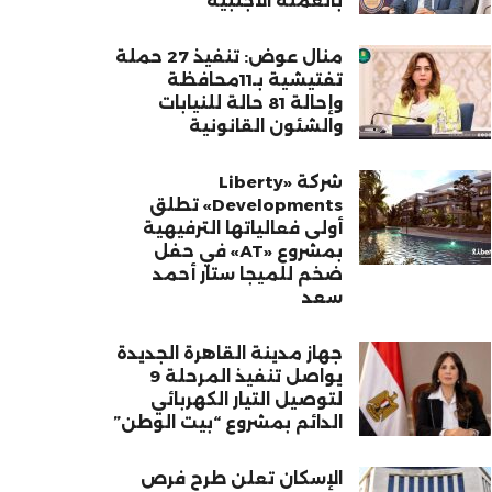
بالعملة الأجنبية
منال عوض: تنفيذ 27 حملة
تفتيشية بـ11محافظة
وإحالة 81 حالة للنيابات
والشئون القانونية
شركة «Liberty
Developments» تطلق
أولى فعالياتها الترفيهية
بمشروع «AT» في حفل
ضخم للميجا ستار أحمد
سعد
جهاز مدينة القاهرة الجديدة
يواصل تنفيذ المرحلة 9
لتوصيل التيار الكهربائي
الدائم بمشروع “بيت الوطن”
الإسكان تعلن طرح فرص